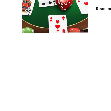
Read mo