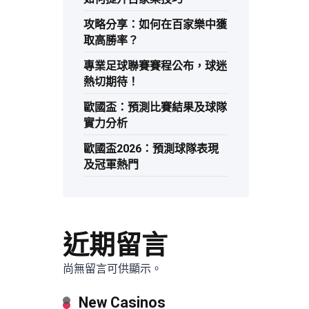
攻略分享：如何在百家樂中獲
取高勝率？
專業足球聯賽賽程公布，球迷
熱切期待！
歐國盃：預測比賽結果及球隊
實力分析
歐國盃2026：預測球隊表現
及冠軍熱門
近期留言
尚無留言可供顯示。
New Casinos