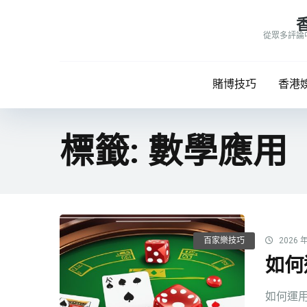
從眾多評論
賭博技巧
香港
標籤:
數學應用
百家樂技巧
2026 年
如何
如何運用