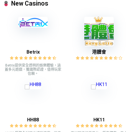
New Casinos
Betrix
港體會
Betrix提供安全透明的娛樂體驗，涵
蓋多元遊戲，獲國際認證，值得玩家
信賴。
HH88
HK11