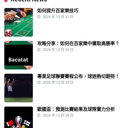
如何提升百家樂技巧
2026 年 12 月 31 日
攻略分享：如何在百家樂中獲取高勝率？
2026 年 12 月 30 日
專業足球聯賽賽程公布，球迷熱切期待！
2026 年 12 月 29 日
歐國盃：預測比賽結果及球隊實力分析
2026 年 12 月 28 日