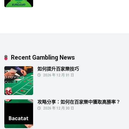
Recent Gambling News
如何提升百家樂技巧
2026 年 12 月 31 日
攻略分享：如何在百家樂中獲取高勝率？
2026 年 12 月 30 日