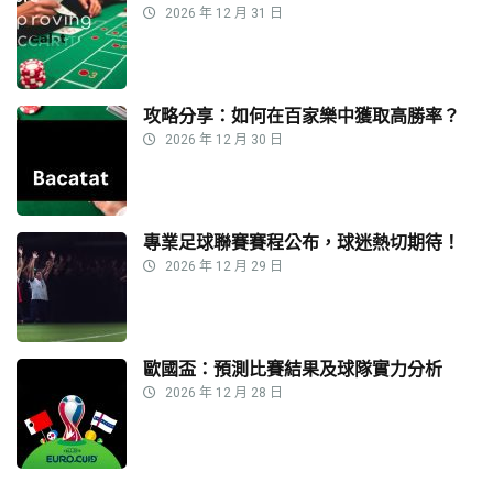
2026 年 12 月 31 日
攻略分享：如何在百家樂中獲取高勝率？
2026 年 12 月 30 日
專業足球聯賽賽程公布，球迷熱切期待！
2026 年 12 月 29 日
歐國盃：預測比賽結果及球隊實力分析
2026 年 12 月 28 日