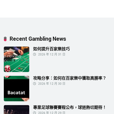
Recent Gambling News
如何提升百家樂技巧
2026 年 12 月 31 日
攻略分享：如何在百家樂中獲取高勝率？
2026 年 12 月 30 日
專業足球聯賽賽程公布，球迷熱切期待！
2026 年 12 月 29 日