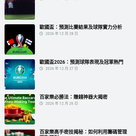
歐國盃：預測比賽結果及球隊實力分析
2026 年 12 月 28 日
歐國盃2026：預測球隊表現及冠軍熱門
2026 年 12 月 27 日
百家樂必勝法：賺錢神器大揭密
2026 年 12 月 26 日
百家樂高手密技揭秘：如何利用籌碼管理