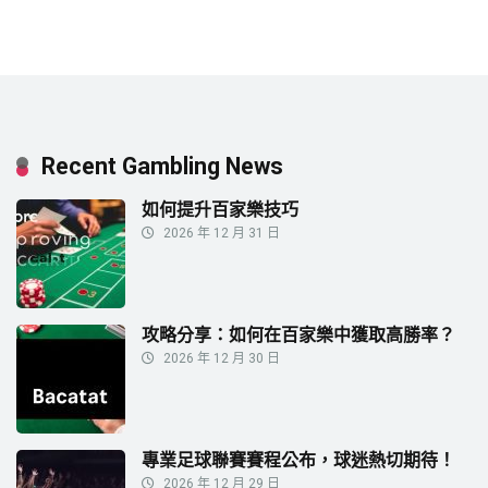
Recent Gambling News
如何提升百家樂技巧
2026 年 12 月 31 日
攻略分享：如何在百家樂中獲取高勝率？
2026 年 12 月 30 日
專業足球聯賽賽程公布，球迷熱切期待！
2026 年 12 月 29 日