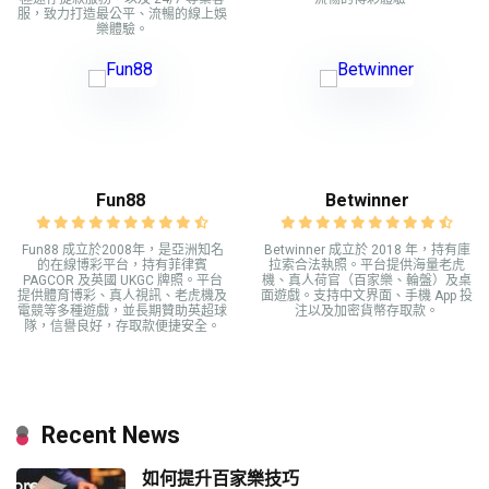
服，致力打造最公平、流暢的線上娛
樂體驗。
Fun88
Betwinner
Fun88 成立於2008年，是亞洲知名
Betwinner 成立於 2018 年，持有庫
的在線博彩平台，持有菲律賓
拉索合法執照。平台提供海量老虎
PAGCOR 及英國 UKGC 牌照。平台
機、真人荷官（百家樂、輪盤）及桌
提供體育博彩、真人視訊、老虎機及
面遊戲。支持中文界面、手機 App 投
電競等多種遊戲，並長期贊助英超球
注以及加密貨幣存取款。
隊，信譽良好，存取款便捷安全。
Recent News
如何提升百家樂技巧