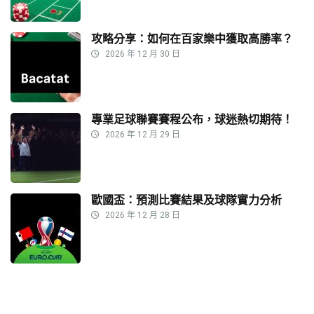
攻略分享：如何在百家樂中獲取高勝率？
2026 年 12 月 30 日
專業足球聯賽賽程公布，球迷熱切期待！
2026 年 12 月 29 日
歐國盃：預測比賽結果及球隊實力分析
2026 年 12 月 28 日