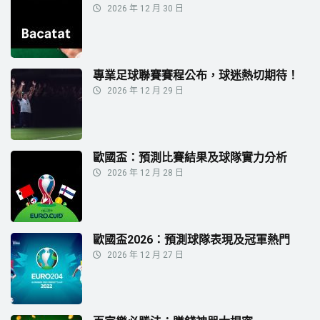
2026 年 12 月 30 日
專業足球聯賽賽程公布，球迷熱切期待！
2026 年 12 月 29 日
歐國盃：預測比賽結果及球隊實力分析
2026 年 12 月 28 日
歐國盃2026：預測球隊表現及冠軍熱門
2026 年 12 月 27 日