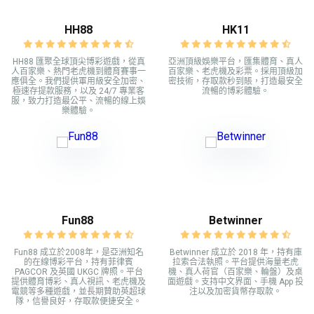
HH88
HK11
HH88 匯聚全球頂尖博彩遊戲，從真
亞洲頂級娛樂平台，匯集體育、真人
人百家樂、熱門老虎機到體育賽事一
百家樂、老虎機及彩票。採用頂級加
應俱全。我們提供軍用級安全加密、
密技術，存取款秒到賬，打造最安全
極速存提款服務，以及 24/7 專業客
流暢的博彩體驗。
服，致力打造最公平、流暢的線上娛
樂體驗。
Fun88
Betwinner
Fun88 成立於2008年，是亞洲知名
Betwinner 成立於 2018 年，持有庫
的在線博彩平台，持有菲律賓
拉索合法執照。平台提供海量老虎
PAGCOR 及英國 UKGC 牌照。平台
機、真人荷官（百家樂、輪盤）及桌
提供體育博彩、真人視訊、老虎機及
面遊戲。支持中文界面、手機 App 投
電競等多種遊戲，並長期贊助英超球
注以及加密貨幣存取款。
隊，信譽良好，存取款便捷安全。