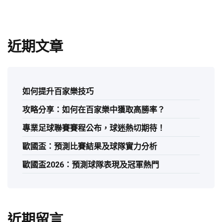
近期文章
如何提升百家樂技巧
攻略分享：如何在百家樂中獲取高勝率？
專業足球聯賽賽程公布，球迷熱切期待！
歐國盃：預測比賽結果及球隊實力分析
歐國盃2026：預測球隊表現及冠軍熱門
近期留言