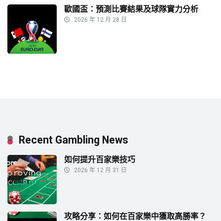
歐國盃：預測比賽結果及球隊實力分析
2026 年 12 月 28 日
Recent Gambling News
如何提升百家樂技巧
2026 年 12 月 31 日
攻略分享：如何在百家樂中獲取高勝率？