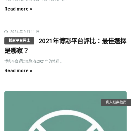
Read more »
2024 年 9 月 11 日
2021年博彩平台評比：最佳選擇
博彩平台評比
是哪家？
博彩平台評比概覽 在2021年的博彩 ...
Read more »
真人娛樂指南