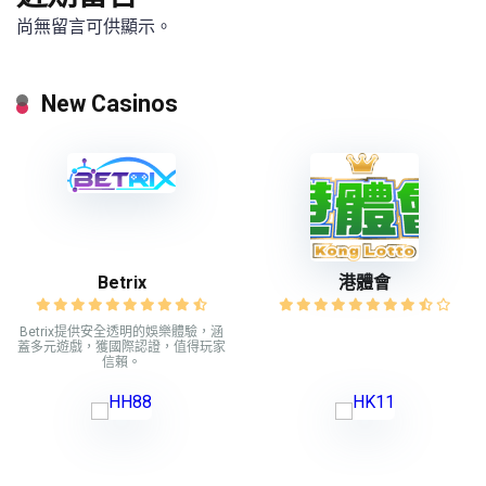
尚無留言可供顯示。
New Casinos
Betrix
港體會
Betrix提供安全透明的娛樂體驗，涵
蓋多元遊戲，獲國際認證，值得玩家
信賴。