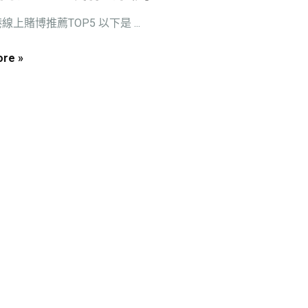
上賭博推薦TOP5 以下是 ...
re »