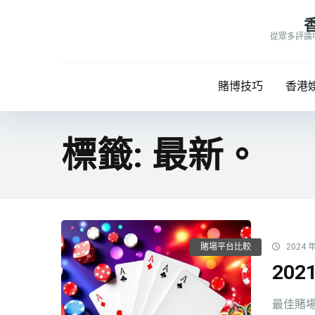
從眾多評論
賭博技巧
香港
標籤:
最新。
賭場平台比較
2024 年
20
最佳賭場