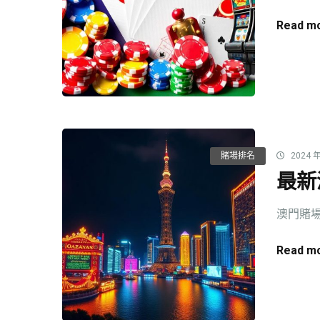
Read mo
賭場排名
2024 年
最新
澳門賭場
Read mo