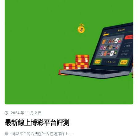
2024 年 11 月 2 日
最新線上博彩平台評測
線上博彩平台的合法性評估 在選擇線上 ...