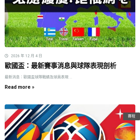
2026 年 12 月 4 日
歐國盃：最新賽事消息與球隊表現剖析
最新消息：歐國盃球隊戰績及球員表現 ...
Read more »
賽程