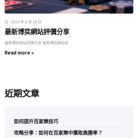
2024 年 6 月 29 日
最新博奕網站評價分享
最新博奕網站評價分享 最新博奕網站評 ...
Read more »
近期文章
如何提升百家樂技巧
攻略分享：如何在百家樂中獲取高勝率？