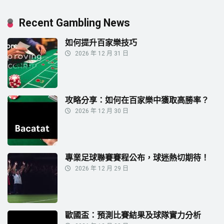
Recent Gambling News
如何提升百家樂技巧
2026 年 12 月 31 日
攻略分享：如何在百家樂中獲取高勝率？
2026 年 12 月 30 日
專業足球聯賽賽程公布，球迷熱切期待！
2026 年 12 月 29 日
歐國盃：預測比賽結果及球隊實力分析