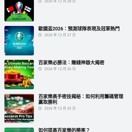
2026 年 12 月 28 日
歐國盃2026：預測球隊表現及冠軍熱門
2026 年 12 月 27 日
百家樂必勝法：賺錢神器大揭密
2026 年 12 月 26 日
百家樂高手密技揭秘：如何利用籌碼管理
贏取勝利
2026 年 12 月 25 日
如何提高百家樂的勝率？