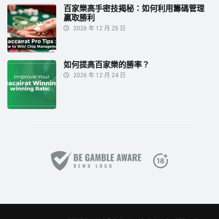
百家樂高手密技揭秘：如何利用籌碼管理
贏取勝利
2026 年 12 月 25 日
如何提高百家樂的勝率？
2026 年 12 月 24 日