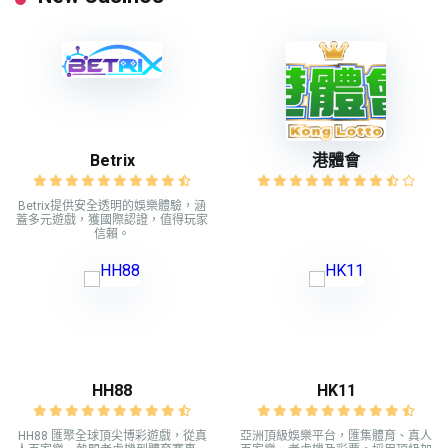
Betrix
港體會
Betrix提供安全透明的娛樂體驗，涵
蓋多元遊戲，獲國際認證，值得玩家
信賴。
HH88
HK11
HH88 匯聚全球頂尖博彩遊戲，從真
亞洲頂級娛樂平台，匯集體育、真人