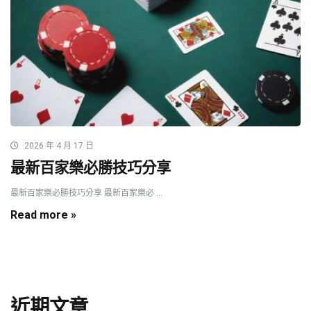
2026 年 4 月 17 日
最新百家樂必勝技巧分享
最新百家樂必勝技巧分享 最新百家樂必 ...
Read more »
近期文章