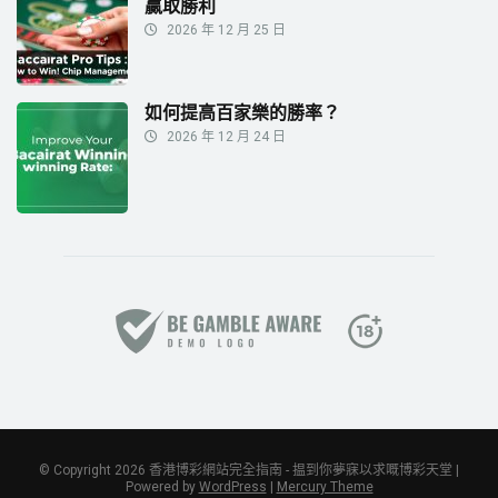
贏取勝利
2026 年 12 月 25 日
如何提高百家樂的勝率？
2026 年 12 月 24 日
© Copyright 2026 香港博彩網站完全指南 - 揾到你夢寐以求嘅博彩天堂 |
Powered by
WordPress
|
Mercury Theme