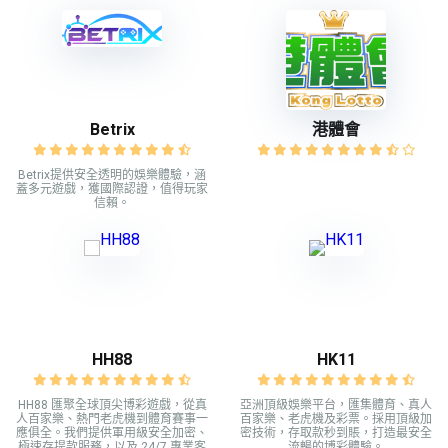
Betrix
港體會
Betrix提供安全透明的娛樂體驗，涵
蓋多元遊戲，獲國際認證，值得玩家
信賴。
HH88
HK11
HH88 匯聚全球頂尖博彩遊戲，從真
亞洲頂級娛樂平台，匯集體育、真人
人百家樂、熱門老虎機到體育賽事一
百家樂、老虎機及彩票。採用頂級加
應俱全。我們提供軍用級安全加密、
密技術，存取款秒到賬，打造最安全
極速存提款服務，以及 24/7 專業客
流暢的博彩體驗。