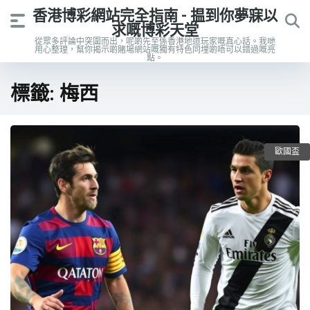
香港博彩網站完全指南 - 揾到你夢寐以
求嘅博彩天堂
從眾多評論中突圍而出，呢啲先至係香港地道玩家嘅真心話。我哋
用心整理，幫你揭示啲賭場網站嘅獨有特色同埋啲唔可以錯過嘅亮
點。
標籤:
梅西
歐國盃