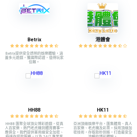
Betrix
港體會
Betrix提供安全透明的娛樂體驗，涵
蓋多元遊戲，獲國際認證，值得玩家
信賴。
HH88
HK11
HH88 匯聚全球頂尖博彩遊戲，從真
亞洲頂級娛樂平台，匯集體育、真人
人百家樂、熱門老虎機到體育賽事一
百家樂、老虎機及彩票。採用頂級加
應俱全。我們提供軍用級安全加密、
密技術，存取款秒到賬，打造最安全
極速存提款服務，以及 24/7 專業客
流暢的博彩體驗。