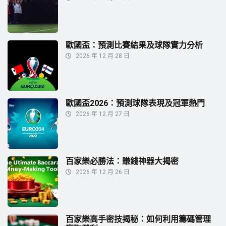
歐國盃：預測比賽結果及球隊實力分析
2026 年 12 月 28 日
歐國盃2026：預測球隊表現及冠軍熱門
2026 年 12 月 27 日
百家樂必勝法：賺錢神器大揭密
2026 年 12 月 26 日
百家樂高手密技揭秘：如何利用籌碼管理