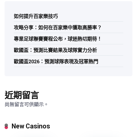
如何提升百家樂技巧
攻略分享：如何在百家樂中獲取高勝率？
專業足球聯賽賽程公布，球迷熱切期待！
歐國盃：預測比賽結果及球隊實力分析
歐國盃2026：預測球隊表現及冠軍熱門
近期留言
尚無留言可供顯示。
New Casinos