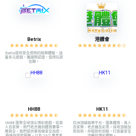
Betrix
港體會
Betrix提供安全透明的娛樂體驗，涵
蓋多元遊戲，獲國際認證，值得玩家
信賴。
HH88
HK11
HH88 匯聚全球頂尖博彩遊戲，從真
亞洲頂級娛樂平台，匯集體育、真人
人百家樂、熱門老虎機到體育賽事一
百家樂、老虎機及彩票。採用頂級加
應俱全。我們提供軍用級安全加密、
密技術，存取款秒到賬，打造最安全
極速存提款服務，以及 24/7 專業客
流暢的博彩體驗。