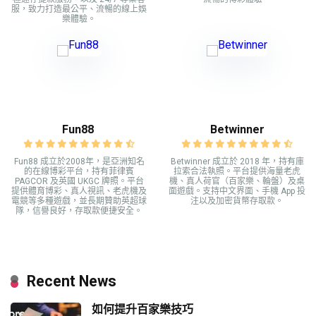
服，致力打造最公平、流暢的線上娛
樂體驗。
Fun88
Betwinner
Fun88 成立於2008年，是亞洲知名
Betwinner 成立於 2018 年，持有庫
的在線博彩平台，持有菲律賓
拉索合法執照。平台提供海量老虎
PAGCOR 及英國 UKGC 牌照。平台
機、真人荷官（百家樂、輪盤）及桌
提供體育博彩、真人視訊、老虎機及
面遊戲。支持中文界面、手機 App 投
電競等多種遊戲，並長期贊助英超球
注以及加密貨幣存取款。
隊，信譽良好，存取款便捷安全。
Recent News
如何提升百家樂技巧