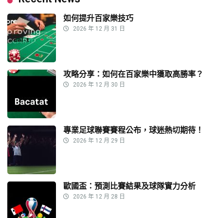
如何提升百家樂技巧
2026 年 12 月 31 日
攻略分享：如何在百家樂中獲取高勝率？
2026 年 12 月 30 日
專業足球聯賽賽程公布，球迷熱切期待！
2026 年 12 月 29 日
歐國盃：預測比賽結果及球隊實力分析
2026 年 12 月 28 日