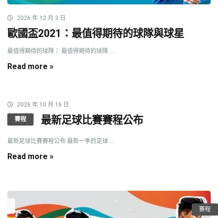
2026 年 12 月 3 日
歐國盃2021：最值得期待的球隊與球星
最值得期待的球隊： 最值得期待的球隊 ...
Read more »
2026 年 10 月 16 日
最新足球比賽賽程公布
賽程
最新足球比賽賽程公布 最新一季的足球 ...
Read more »
賽程