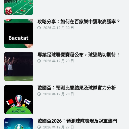
攻略分享：如何在百家樂中獲取高勝率？
2026 年 12 月 30 日
專業足球聯賽賽程公布，球迷熱切期待！
2026 年 12 月 29 日
歐國盃：預測比賽結果及球隊實力分析
2026 年 12 月 28 日
歐國盃2026：預測球隊表現及冠軍熱門
2026 年 12 月 27 日