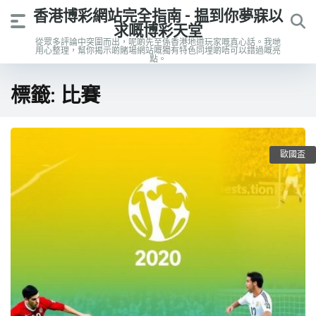
香港博彩網站完全指南 - 揾到你夢寐以
求嘅博彩天堂
從眾多評論中突圍而出，呢啲先至係香港地道玩家嘅真心話。我哋
用心整理，幫你揭示啲賭場網站嘅獨有特色同埋啲唔可以錯過嘅亮
點。
標籤:
比賽
歐國盃