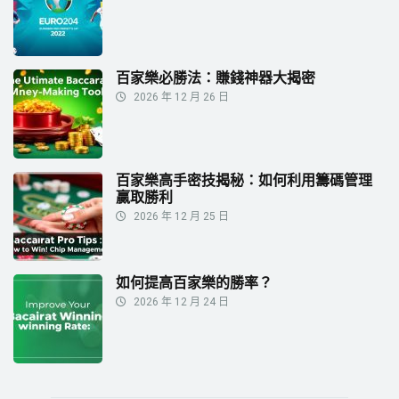
百家樂必勝法：賺錢神器大揭密
2026 年 12 月 26 日
百家樂高手密技揭秘：如何利用籌碼管理
贏取勝利
2026 年 12 月 25 日
如何提高百家樂的勝率？
2026 年 12 月 24 日