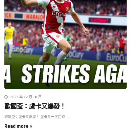
2026 年 12 月 10 日
歐國盃：盧卡又爆發！
歐國盃：盧卡又爆發！ 盧卡又一次在歐 ...
Read more »