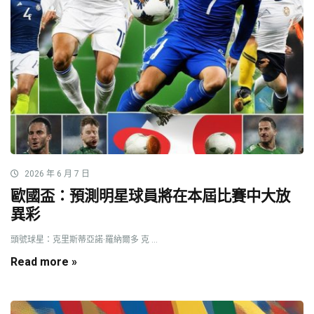
2026 年 6 月 7 日
歐國盃：預測明星球員將在本屆比賽中大放
異彩
頭號球星：克里斯蒂亞諾·羅納爾多 克 ...
Read more »