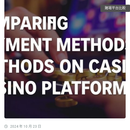
賭場平台比較
2024 年 10 月 23 日