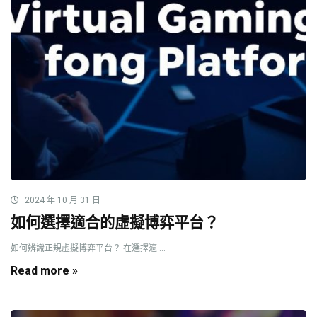
2024 年 10 月 31 日
如何選擇適合的虛擬博弈平台？
如何辨識正規虛擬博弈平台？ 在選擇適 ...
Read more »