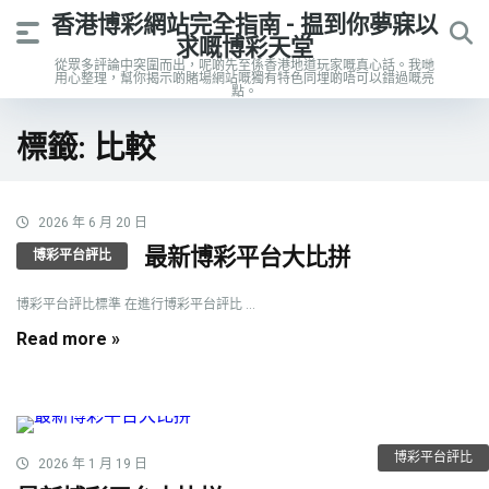
香港博彩網站完全指南 - 揾到你夢寐以
求嘅博彩天堂
從眾多評論中突圍而出，呢啲先至係香港地道玩家嘅真心話。我哋
用心整理，幫你揭示啲賭場網站嘅獨有特色同埋啲唔可以錯過嘅亮
點。
標籤:
比較
2026 年 6 月 20 日
最新博彩平台大比拼
博彩平台評比
博彩平台評比標準 在進行博彩平台評比 ...
Read more »
博彩平台評比
2026 年 1 月 19 日