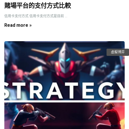
賭場平台的支付方式比較
信用卡支付方式 信用卡支付方式是目前 ...
Read more »
虛擬博弈