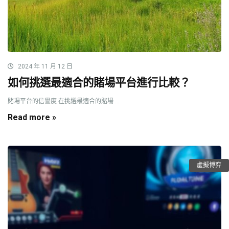
2024 年 11 月 12 日
如何挑選最適合的賭場平台進行比較？
賭場平台的信譽度 在挑選最適合的賭場 ...
Read more »
虛擬博弈