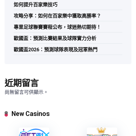
如何提升百家樂技巧
攻略分享：如何在百家樂中獲取高勝率？
專業足球聯賽賽程公布，球迷熱切期待！
歐國盃：預測比賽結果及球隊實力分析
歐國盃2026：預測球隊表現及冠軍熱門
近期留言
尚無留言可供顯示。
New Casinos