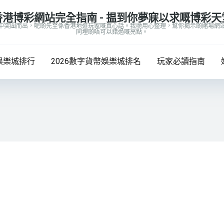
香港博彩網站完全指南 - 揾到你夢寐以求嘅博彩天
中突圍而出，呢啲先至係香港地道玩家嘅真心話。我哋用心整理，幫你揭示啲賭場網
同埋啲唔可以錯過嘅亮點。
娛樂城排行
2026數字貨幣娛樂城排名
玩家必讀指南