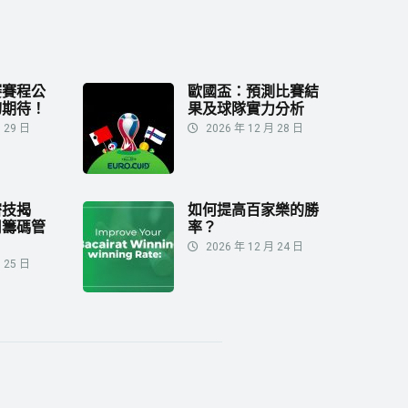
賽賽程公
歐國盃：預測比賽結
切期待！
果及球隊實力分析
 29 日
2026 年 12 月 28 日
密技揭
如何提高百家樂的勝
用籌碼管
率？
2026 年 12 月 24 日
 25 日