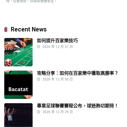
隊，信譽良好，存取款便捷安全。
Recent News
如何提升百家樂技巧
2026 年 12 月 31 日
攻略分享：如何在百家樂中獲取高勝率？
2026 年 12 月 30 日
專業足球聯賽賽程公布，球迷熱切期待！
2026 年 12 月 29 日