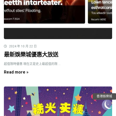
2024 年 10 月 22 日
最新娛樂城優惠大放送
超值限時優惠 現在正是史上最超值的限 ...
Read more »
香港娛樂城