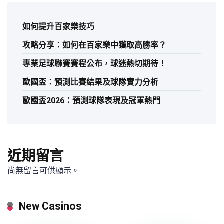
如何提升百家樂技巧
攻略分享：如何在百家樂中獲取高勝率？
專業足球聯賽賽程公布，球迷熱切期待！
歐國盃：預測比賽結果及球隊實力分析
歐國盃2026：預測球隊表現及冠軍熱門
近期留言
尚無留言可供顯示。
New Casinos