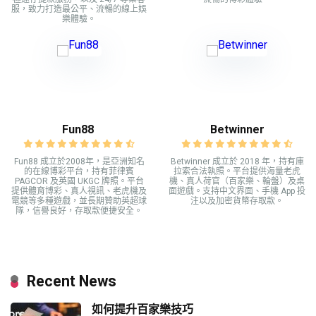
服，致力打造最公平、流暢的線上娛
樂體驗。
Fun88
Betwinner
Fun88 成立於2008年，是亞洲知名
Betwinner 成立於 2018 年，持有庫
的在線博彩平台，持有菲律賓
拉索合法執照。平台提供海量老虎
PAGCOR 及英國 UKGC 牌照。平台
機、真人荷官（百家樂、輪盤）及桌
提供體育博彩、真人視訊、老虎機及
面遊戲。支持中文界面、手機 App 投
電競等多種遊戲，並長期贊助英超球
注以及加密貨幣存取款。
隊，信譽良好，存取款便捷安全。
Recent News
如何提升百家樂技巧