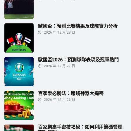
歐國盃：預測比賽結果及球隊實力分析
2026 年 12 月 28 日
歐國盃2026：預測球隊表現及冠軍熱門
2026 年 12 月 27 日
百家樂必勝法：賺錢神器大揭密
2026 年 12 月 26 日
百家樂高手密技揭秘：如何利用籌碼管理