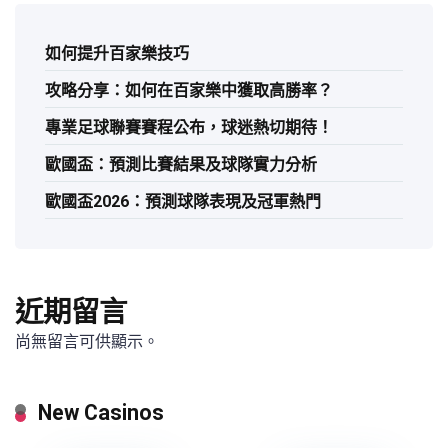
如何提升百家樂技巧
攻略分享：如何在百家樂中獲取高勝率？
專業足球聯賽賽程公布，球迷熱切期待！
歐國盃：預測比賽結果及球隊實力分析
歐國盃2026：預測球隊表現及冠軍熱門
近期留言
尚無留言可供顯示。
New Casinos