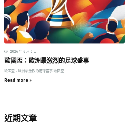
2026 年 6 月 6 日
歐國盃：歐洲最激烈的足球盛事
歐國盃：歐洲最激烈的足球盛事 歐國盃 ...
Read more »
近期文章