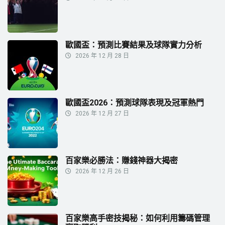
歐國盃：預測比賽結果及球隊實力分析
2026 年 12 月 28 日
歐國盃2026：預測球隊表現及冠軍熱門
2026 年 12 月 27 日
百家樂必勝法：賺錢神器大揭密
2026 年 12 月 26 日
百家樂高手密技揭秘：如何利用籌碼管理