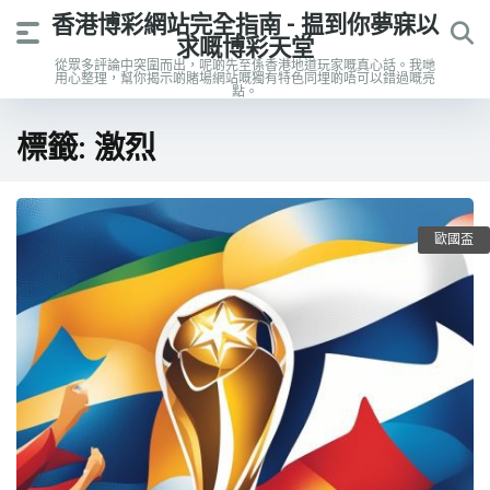
香港博彩網站完全指南 - 揾到你夢寐以
求嘅博彩天堂
從眾多評論中突圍而出，呢啲先至係香港地道玩家嘅真心話。我哋
用心整理，幫你揭示啲賭場網站嘅獨有特色同埋啲唔可以錯過嘅亮
點。
標籤:
激烈
歐國盃