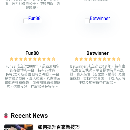
服，致力打造最公平、流暢的線上娛
樂體驗。
Fun88
Betwinner
Fun88 成立於2008年，是亞洲知名
Betwinner 成立於 2018 年，持有庫
的在線博彩平台，持有菲律賓
拉索合法執照。平台提供海量老虎
PAGCOR 及英國 UKGC 牌照。平台
機、真人荷官（百家樂、輪盤）及桌
提供體育博彩、真人視訊、老虎機及
面遊戲。支持中文界面、手機 App 投
電競等多種遊戲，並長期贊助英超球
注以及加密貨幣存取款。
隊，信譽良好，存取款便捷安全。
Recent News
如何提升百家樂技巧