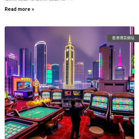
Read more »
香港博奕網站