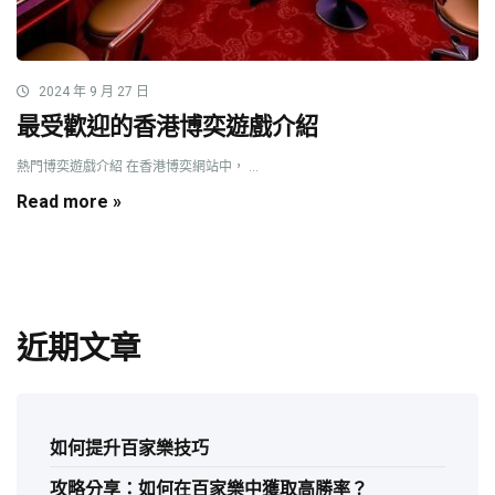
2024 年 9 月 27 日
最受歡迎的香港博奕遊戲介紹
熱門博奕遊戲介紹 在香港博奕網站中， ...
Read more »
近期文章
如何提升百家樂技巧
攻略分享：如何在百家樂中獲取高勝率？