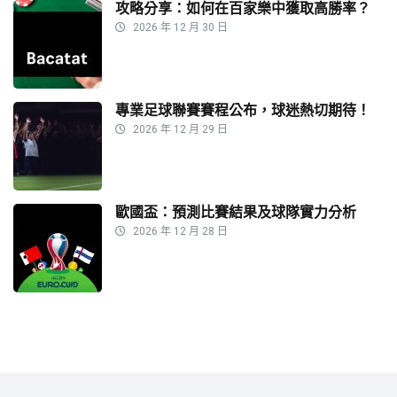
攻略分享：如何在百家樂中獲取高勝率？
2026 年 12 月 30 日
專業足球聯賽賽程公布，球迷熱切期待！
2026 年 12 月 29 日
歐國盃：預測比賽結果及球隊實力分析
2026 年 12 月 28 日