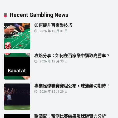
Recent Gambling News
如何提升百家樂技巧
2026 年 12 月 31 日
攻略分享：如何在百家樂中獲取高勝率？
2026 年 12 月 30 日
專業足球聯賽賽程公布，球迷熱切期待！
2026 年 12 月 29 日
歐國盃：預測比賽結果及球隊實力分析