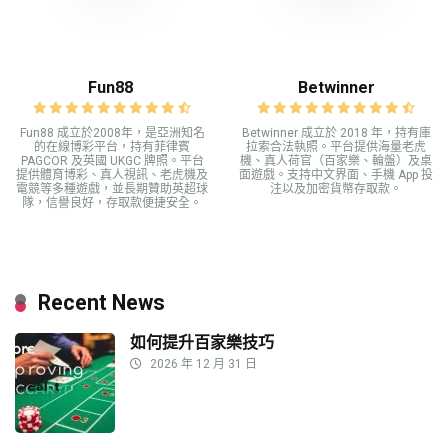
Fun88
Betwinner
Fun88 成立於2008年，是亞洲知名
Betwinner 成立於 2018 年，持有庫
的在線博彩平台，持有菲律賓
拉索合法執照。平台提供海量老虎
PAGCOR 及英國 UKGC 牌照。平台
機、真人荷官（百家樂、輪盤）及桌
提供體育博彩、真人視訊、老虎機及
面遊戲。支持中文界面、手機 App 投
電競等多種遊戲，並長期贊助英超球
注以及加密貨幣存取款。
隊，信譽良好，存取款便捷安全。
Recent News
如何提升百家樂技巧
2026 年 12 月 31 日