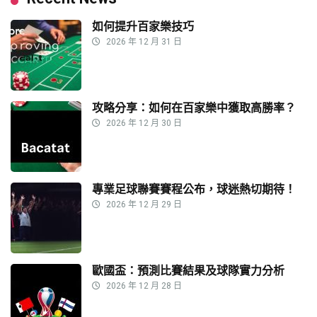
如何提升百家樂技巧
2026 年 12 月 31 日
攻略分享：如何在百家樂中獲取高勝率？
2026 年 12 月 30 日
專業足球聯賽賽程公布，球迷熱切期待！
2026 年 12 月 29 日
歐國盃：預測比賽結果及球隊實力分析
2026 年 12 月 28 日