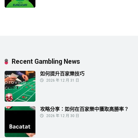
Recent Gambling News
如何提升百家樂技巧
2026 年 12 月 31 日
攻略分享：如何在百家樂中獲取高勝率？
2026 年 12 月 30 日