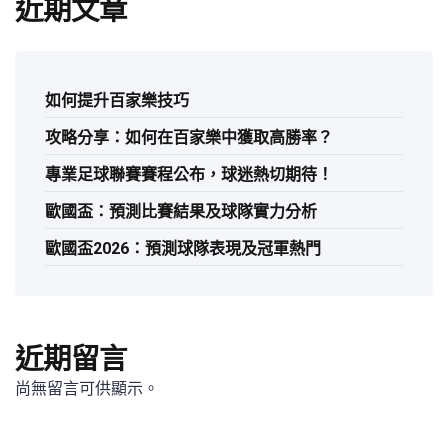
近期文章
如何提升百家樂技巧
攻略分享：如何在百家樂中獲取高勝率？
專業足球聯賽賽程公布，球迷熱切期待！
歐國盃：預測比賽結果及球隊實力分析
歐國盃2026：預測球隊表現及冠軍熱門
近期留言
尚無留言可供顯示。