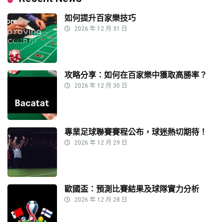
如何提升百家樂技巧
2026 年 12 月 31 日
攻略分享：如何在百家樂中獲取高勝率？
2026 年 12 月 30 日
專業足球聯賽賽程公布，球迷熱切期待！
2026 年 12 月 29 日
歐國盃：預測比賽結果及球隊實力分析
2026 年 12 月 28 日