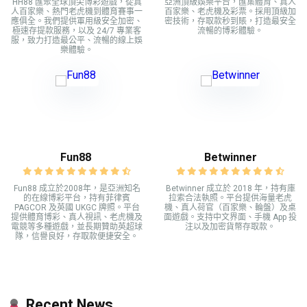
HH88 匯聚全球頂尖博彩遊戲，從真
亞洲頂級娛樂平台，匯集體育、真人
人百家樂、熱門老虎機到體育賽事一
百家樂、老虎機及彩票。採用頂級加
應俱全。我們提供軍用級安全加密、
密技術，存取款秒到賬，打造最安全
極速存提款服務，以及 24/7 專業客
流暢的博彩體驗。
服，致力打造最公平、流暢的線上娛
樂體驗。
Fun88
Betwinner
Fun88 成立於2008年，是亞洲知名
Betwinner 成立於 2018 年，持有庫
的在線博彩平台，持有菲律賓
拉索合法執照。平台提供海量老虎
PAGCOR 及英國 UKGC 牌照。平台
機、真人荷官（百家樂、輪盤）及桌
提供體育博彩、真人視訊、老虎機及
面遊戲。支持中文界面、手機 App 投
電競等多種遊戲，並長期贊助英超球
注以及加密貨幣存取款。
隊，信譽良好，存取款便捷安全。
Recent News