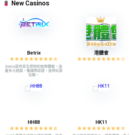
New Casinos
Betrix
港體會
Betrix提供安全透明的娛樂體驗，涵
蓋多元遊戲，獲國際認證，值得玩家
信賴。
HH88
HK11