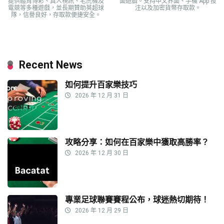
提供體育博彩、真人視訊、老虎機及
面遊戲。支持中文界面、手機 App 投
電競等多種遊戲，並長期贊助英超球
注以及加密貨幣存取款。
隊，信譽良好，存取款便捷安全。
Recent News
如何提升百家樂技巧
2026 年 12 月 31 日
攻略分享：如何在百家樂中獲取高勝率？
2026 年 12 月 30 日
專業足球聯賽賽程公布，球迷熱切期待！
2026 年 12 月 29 日