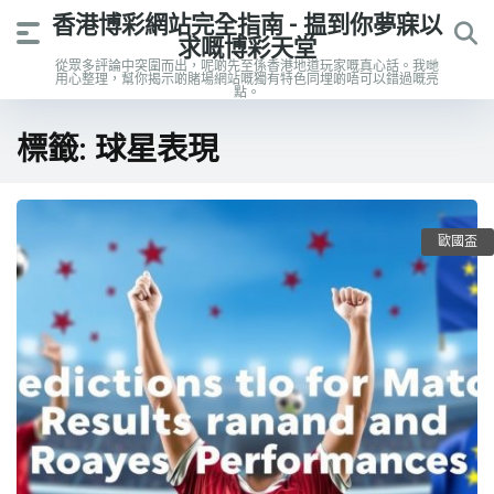
香港博彩網站完全指南 - 揾到你夢寐以
求嘅博彩天堂
從眾多評論中突圍而出，呢啲先至係香港地道玩家嘅真心話。我哋
用心整理，幫你揭示啲賭場網站嘅獨有特色同埋啲唔可以錯過嘅亮
點。
標籤:
球星表現
歐國盃