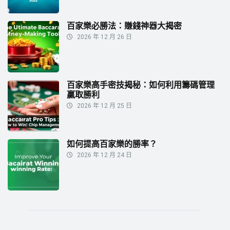
百家樂必勝法：賺錢神器大揭密
2026 年 12 月 26 日
百家樂高手密技揭秘：如何利用籌碼管理
贏取勝利
2026 年 12 月 25 日
如何提高百家樂的勝率？
2026 年 12 月 24 日