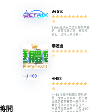
Betrix
Betrix提供安全透明的娛樂體
驗，涵蓋多元遊戲，獲國際
認證，值得玩家信賴。
港體會
HH88
HH88 匯聚全球頂尖博彩遊
戲，從真人百家樂、熱門老
虎機到體育賽事一應俱全。
我們提供軍用級安全加密、
將開
極速存提款服務，以及 24/7