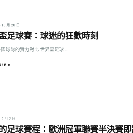
 10 月 20 日
盃足球賽：球迷的狂歡時刻
國球隊的實力對比 世界盃足球 ...
re »
 9 月 2 日
的足球賽程：歐洲冠軍聯賽半決賽即