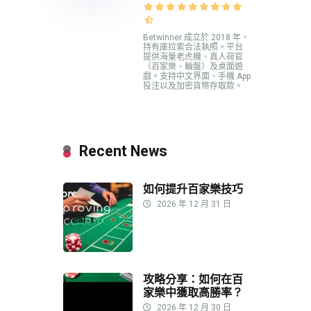
Betwinner 成立於 2018 年，
持有庫拉索合法執照。平台
提供海量老虎機、真人荷官
（百家樂、輪盤）及桌面遊
戲。支持中文界面、手機 App
投注以及加密貨幣存取款。
Recent News
如何提升百家樂技巧
2026 年 12 月 31 日
攻略分享：如何在百
家樂中獲取高勝率？
2026 年 12 月 30 日