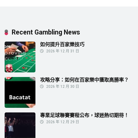
Recent Gambling News
如何提升百家樂技巧
2026 年 12 月 31 日
攻略分享：如何在百家樂中獲取高勝率？
2026 年 12 月 30 日
專業足球聯賽賽程公布，球迷熱切期待！
2026 年 12 月 29 日