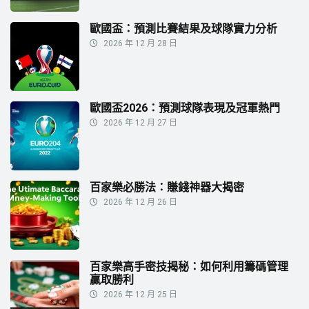
歐國盃：預測比賽結果及球隊實力分析
2026 年 12 月 28 日
歐國盃2026：預測球隊表現及冠軍熱門
2026 年 12 月 27 日
百家樂必勝法：賺錢神器大揭密
2026 年 12 月 26 日
百家樂高手密技揭秘：如何利用籌碼管理
贏取勝利
2026 年 12 月 25 日