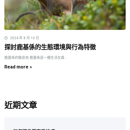
2024 年 8 月 10 日
探討鹿基係的生態環境與行為特徵
鹿基係的棲息地 鹿基係是一種生活在森 ...
Read more »
近期文章