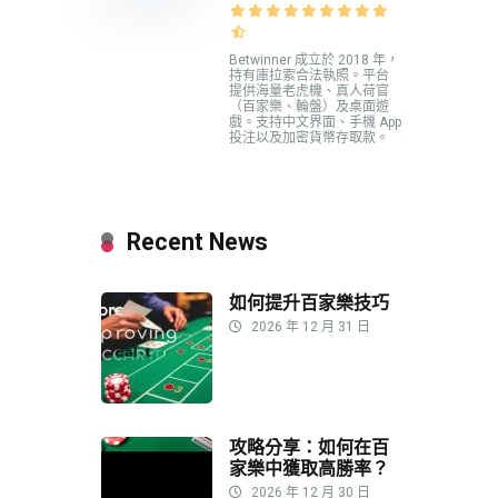
Betwinner 成立於 2018 年，
持有庫拉索合法執照。平台
提供海量老虎機、真人荷官
（百家樂、輪盤）及桌面遊
戲。支持中文界面、手機 App
投注以及加密貨幣存取款。
Recent News
如何提升百家樂技巧
2026 年 12 月 31 日
攻略分享：如何在百
家樂中獲取高勝率？
2026 年 12 月 30 日