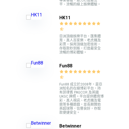
專業客服，致力打造最公
平、流暢的線上娛樂體驗。
HK11
亞洲頂級娛樂平台，匯集體
育、真人百家樂、老虎機及
彩票。採用頂級加密技術，
存取款秒到賬，打造最安全
流暢的博彩體驗。
Fun88
Fun88 成立於2008年，是亞
洲知名的在線博彩平台，持
有菲律賓 PAGCOR 及英國
UKGC 牌照。平台提供體育博
彩、真人視訊、老虎機及電
競等多種遊戲，並長期贊助
英超球隊，信譽良好，存取
款便捷安全。
Betwinner