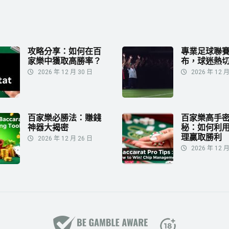
攻略分享：如何在百
專業足球聯
家樂中獲取高勝率？
布，球迷熱
2026 年 12 月 30 日
2026 年 12 月
百家樂必勝法：賺錢
百家樂高手
神器大揭密
秘：如何利
理贏取勝利
2026 年 12 月 26 日
2026 年 12 月