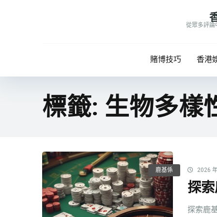
從眾多評論
賭博技巧
香港
標籤:
生物多樣
鹿基係
2026 年
探索
探索鹿基