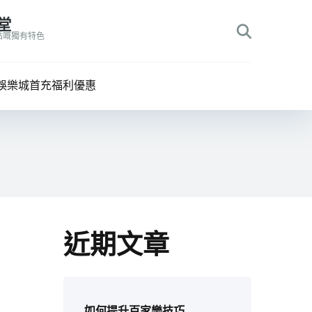
堂
站嘅獨有特色
娛樂城首充福利優惠
近期文章
如何提升百家樂技巧