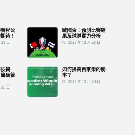
賽賽程公
歐國盃：預測比賽結
切期待！
果及球隊實力分析
 29 日
2026 年 12 月 28 日
密技揭
如何提高百家樂的勝
用籌碼管
率？
2026 年 12 月 24 日
 25 日