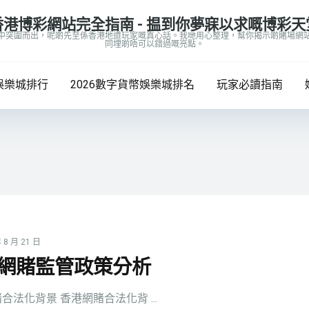
香港博彩網站完全指南 - 揾到你夢寐以求嘅博彩天
中突圍而出，呢啲先至係香港地道玩家嘅真心話。我哋用心整理，幫你揭示啲賭場網
同埋啲唔可以錯過嘅亮點。
娛樂城排行
2026數字貨幣娛樂城排名
玩家必讀指南
 8 月 21 日
網賭監管政策分析
合法化背景 香港網賭合法化背 ...