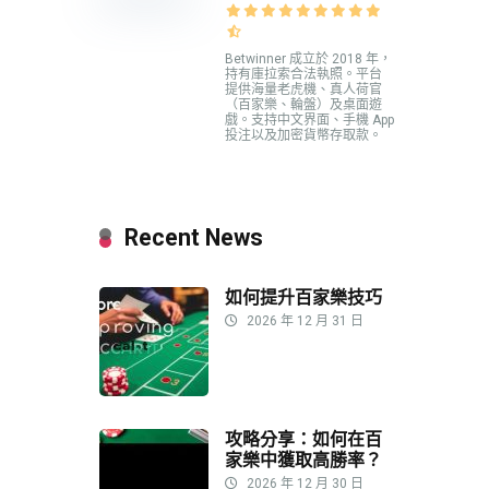
Betwinner 成立於 2018 年，
持有庫拉索合法執照。平台
提供海量老虎機、真人荷官
（百家樂、輪盤）及桌面遊
戲。支持中文界面、手機 App
投注以及加密貨幣存取款。
Recent News
如何提升百家樂技巧
2026 年 12 月 31 日
攻略分享：如何在百
家樂中獲取高勝率？
2026 年 12 月 30 日