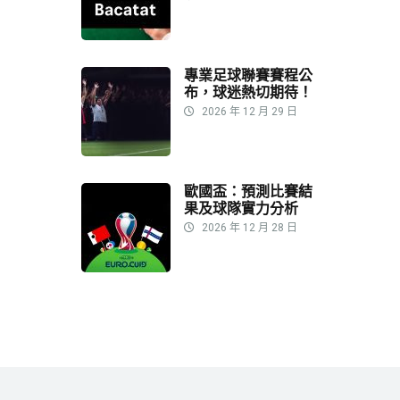
專業足球聯賽賽程公
布，球迷熱切期待！
2026 年 12 月 29 日
歐國盃：預測比賽結
果及球隊實力分析
2026 年 12 月 28 日