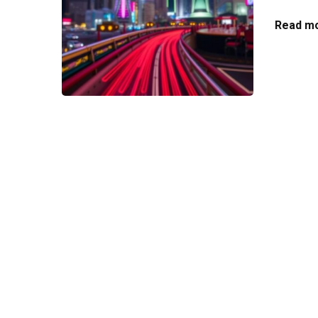
Read mo