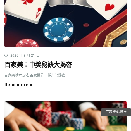
2026 年 8 月 21 日
百家樂：中獎秘訣大揭密
百家樂基本玩法 百家樂是一種非常受歡 ...
Read more »
百家樂必勝法