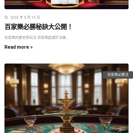
2026 年 5 月 15 日
百家樂必勝秘訣大公開！
百家樂的歷史和玩法 百家樂起源於法國 ...
Read more »
百家樂必勝法