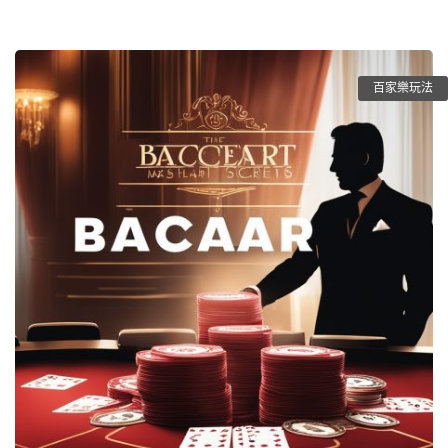
百家樂玩法