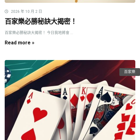
2026 年 10 月 2 日
百家樂必勝秘訣大揭密！
百家樂必勝秘訣大揭密！ 今日我地將會 ...
Read more »
百家樂