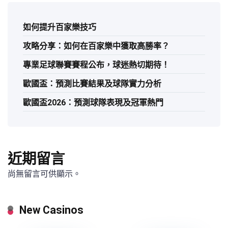
如何提升百家樂技巧
攻略分享：如何在百家樂中獲取高勝率？
專業足球聯賽賽程公布，球迷熱切期待！
歐國盃：預測比賽結果及球隊實力分析
歐國盃2026：預測球隊表現及冠軍熱門
近期留言
尚無留言可供顯示。
New Casinos