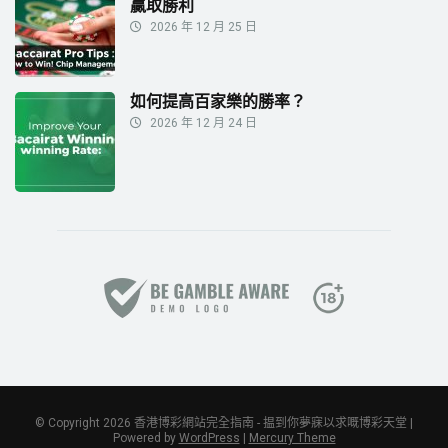
贏取勝利
2026 年 12 月 25 日
如何提高百家樂的勝率？
2026 年 12 月 24 日
© Copyright 2026 香港博彩網站完全指南 - 揾到你夢寐以求嘅博彩天堂 |
Powered by
WordPress
|
Mercury Theme