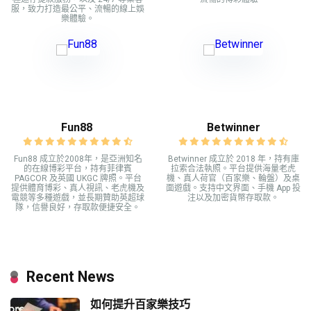
服，致力打造最公平、流暢的線上娛
樂體驗。
Fun88
Betwinner
Fun88 成立於2008年，是亞洲知名
Betwinner 成立於 2018 年，持有庫
的在線博彩平台，持有菲律賓
拉索合法執照。平台提供海量老虎
PAGCOR 及英國 UKGC 牌照。平台
機、真人荷官（百家樂、輪盤）及桌
提供體育博彩、真人視訊、老虎機及
面遊戲。支持中文界面、手機 App 投
電競等多種遊戲，並長期贊助英超球
注以及加密貨幣存取款。
隊，信譽良好，存取款便捷安全。
Recent News
如何提升百家樂技巧