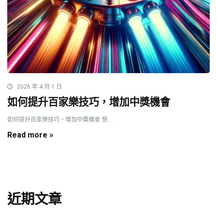
2026 年 4 月 1 日
如何提升百家樂技巧，增加中獎機會
如何提升百家樂技巧，增加中獎機會 想 ...
Read more »
近期文章