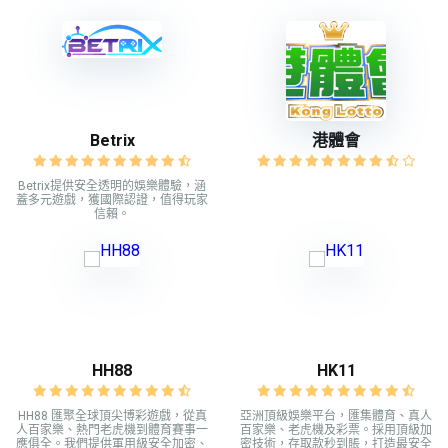
Betrix
港體會
Betrix提供安全透明的娛樂體驗，涵
蓋多元遊戲，獲國際認證，值得玩家
信賴。
HH88
HK11
HH88 匯聚全球頂尖博彩遊戲，從真
亞洲頂級娛樂平台，匯集體育、真人
人百家樂、熱門老虎機到體育賽事一
百家樂、老虎機及彩票。採用頂級加
應俱全。我們提供軍用級安全加密、
密技術，存取款秒到賬，打造最安全