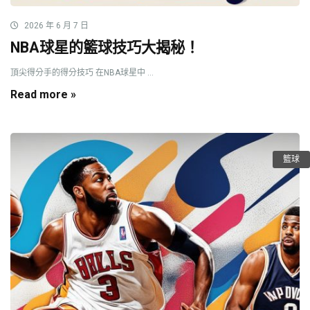
2026 年 6 月 7 日
NBA球星的籃球技巧大揭秘！
頂尖得分手的得分技巧 在NBA球星中 ...
Read more »
籃球