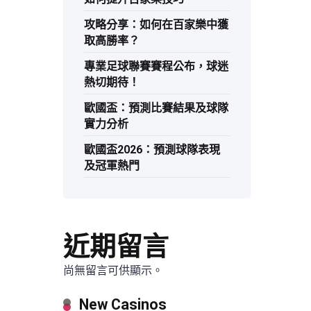
攻略分享：如何在百家樂中獲
取高勝率？
專業足球聯賽賽程公布，球迷
熱切期待！
歐國盃：預測比賽結果及球隊
實力分析
歐國盃2026：預測球隊表現
及冠軍熱門
近期留言
尚無留言可供顯示。
New Casinos