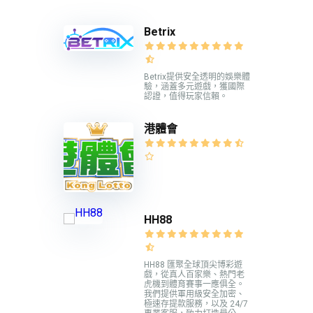
Betrix
Betrix提供安全透明的娛樂體
驗，涵蓋多元遊戲，獲國際
認證，值得玩家信賴。
港體會
HH88
HH88 匯聚全球頂尖博彩遊
戲，從真人百家樂、熱門老
虎機到體育賽事一應俱全。
我們提供軍用級安全加密、
極速存提款服務，以及 24/7