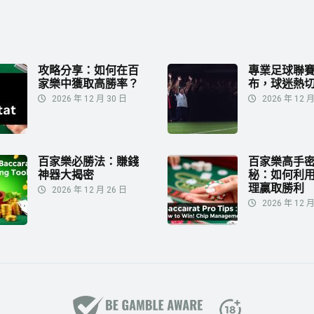
攻略分享：如何在百
專業足球聯
家樂中獲取高勝率？
布，球迷熱
2026 年 12 月 30 日
2026 年 12 月
百家樂必勝法：賺錢
百家樂高手
神器大揭密
秘：如何利
理贏取勝利
2026 年 12 月 26 日
2026 年 12 月