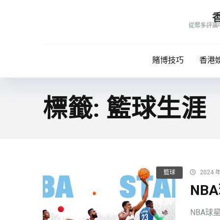
從眾多評論
賭博技巧
香港
標籤:
籃球生涯
籃球
2024 年
NB
NBA球星的