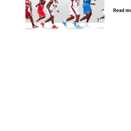
Read mo