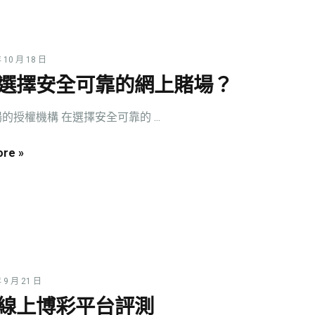
 10 月 18 日
選擇安全可靠的網上賭場？
的授權機構 在選擇安全可靠的 ...
re »
 9 月 21 日
線上博彩平台評測