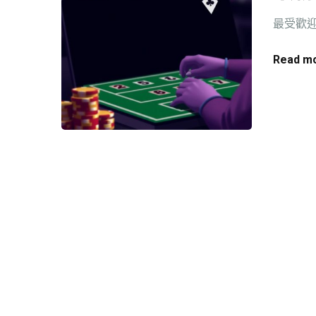
最受歡迎
Read mo