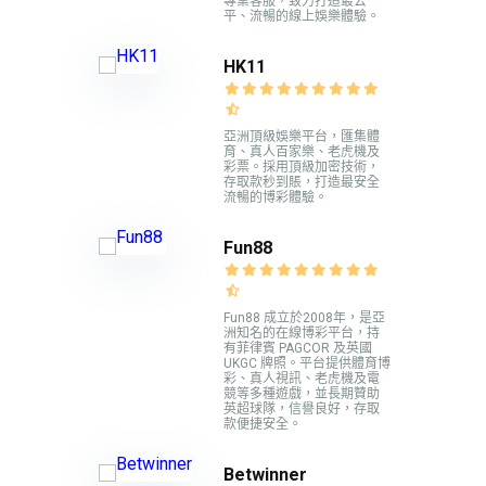
專業客服，致力打造最公
平、流暢的線上娛樂體驗。
HK11
亞洲頂級娛樂平台，匯集體
育、真人百家樂、老虎機及
彩票。採用頂級加密技術，
存取款秒到賬，打造最安全
流暢的博彩體驗。
Fun88
Fun88 成立於2008年，是亞
洲知名的在線博彩平台，持
有菲律賓 PAGCOR 及英國
UKGC 牌照。平台提供體育博
彩、真人視訊、老虎機及電
競等多種遊戲，並長期贊助
英超球隊，信譽良好，存取
款便捷安全。
Betwinner