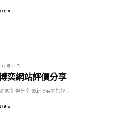
re »
 11 月 23 日
博奕網站評價分享
網站評價分享 最新博奕網站評 ...
re »