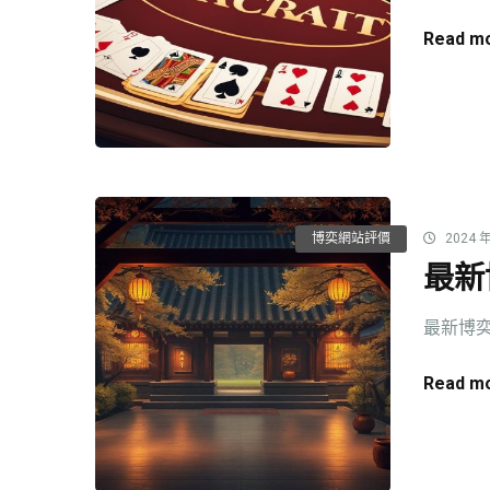
Read mo
博奕網站評價
2024 年
最新
最新博奕
Read mo