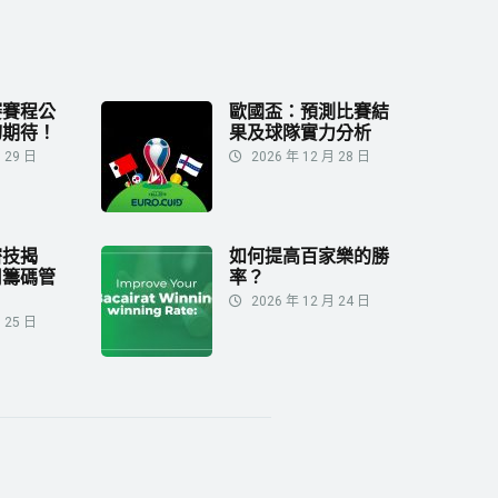
賽賽程公
歐國盃：預測比賽結
切期待！
果及球隊實力分析
 29 日
2026 年 12 月 28 日
密技揭
如何提高百家樂的勝
用籌碼管
率？
2026 年 12 月 24 日
 25 日