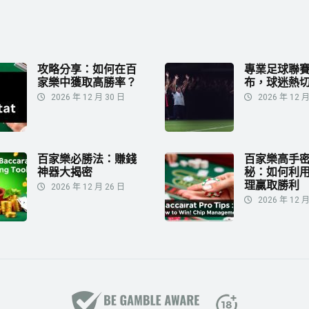
攻略分享：如何在百
專業足球聯
家樂中獲取高勝率？
布，球迷熱
2026 年 12 月 30 日
2026 年 12 月
百家樂必勝法：賺錢
百家樂高手
神器大揭密
秘：如何利
理贏取勝利
2026 年 12 月 26 日
2026 年 12 月