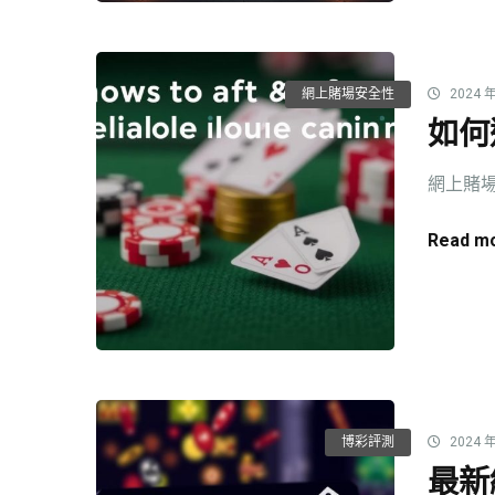
網上賭場安全性
2024 年
如何
網上賭場
Read mo
博彩評測
2024 年
最新