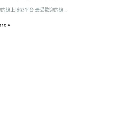
的線上博彩平台 最受歡迎的線 ...
re »