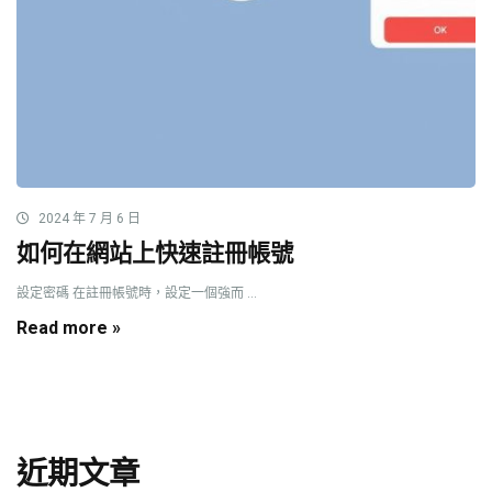
2024 年 7 月 6 日
如何在網站上快速註冊帳號
設定密碼 在註冊帳號時，設定一個強而 ...
Read more »
近期文章