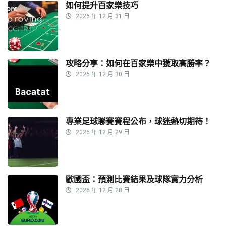
如何提升百家樂技巧
2026 年 12 月 31 日
攻略分享：如何在百家樂中獲取高勝率？
2026 年 12 月 30 日
專業足球聯賽賽程公布，球迷熱切期待！
2026 年 12 月 29 日
歐國盃：預測比賽結果及球隊實力分析
2026 年 12 月 28 日