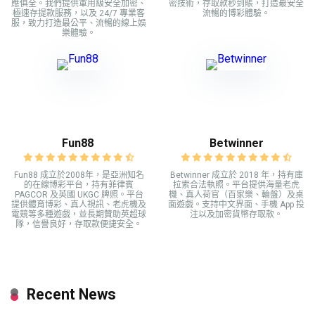
應俱全。我們提供軍用級安全加密、
密技術，存取款秒到賬，打造最安全
極速存提款服務，以及 24/7 專業客
流暢的博彩體驗。
服，致力打造最公平、流暢的線上娛
樂體驗。
Fun88
Betwinner
Fun88 成立於2008年，是亞洲知名
Betwinner 成立於 2018 年，持有庫
的在線博彩平台，持有菲律賓
拉索合法執照。平台提供海量老虎
PAGCOR 及英國 UKGC 牌照。平台
機、真人荷官（百家樂、輪盤）及桌
提供體育博彩、真人視訊、老虎機及
面遊戲。支持中文界面、手機 App 投
電競等多種遊戲，並長期贊助英超球
注以及加密貨幣存取款。
隊，信譽良好，存取款便捷安全。
Recent News