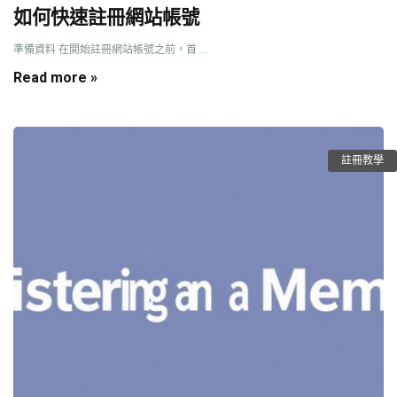
如何快速註冊網站帳號
準備資料 在開始註冊網站帳號之前，首 ...
Read more »
註冊教學