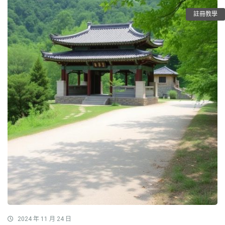
註冊教學
2024 年 11 月 24 日