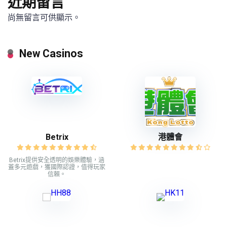
近期留言
尚無留言可供顯示。
New Casinos
Betrix
港體會
Betrix提供安全透明的娛樂體驗，涵
蓋多元遊戲，獲國際認證，值得玩家
信賴。