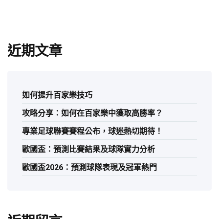
近期文章
如何提升百家樂技巧
攻略分享：如何在百家樂中獲取高勝率？
專業足球聯賽賽程公布，球迷熱切期待！
歐國盃：預測比賽結果及球隊實力分析
歐國盃2026：預測球隊表現及冠軍熱門