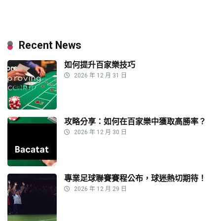
Recent News
如何提升百家樂技巧
2026 年 12 月 31 日
攻略分享：如何在百家樂中獲取高勝率？
2026 年 12 月 30 日
專業足球聯賽賽程公布，球迷熱切期待！
2026 年 12 月 29 日