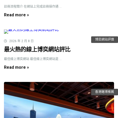
註冊流程簡介 在網站上完成註冊操作通 ...
Read more »
博奕網站評價
2026 年 2 月 8 日
最火熱的線上博奕網站評比
最佳線上博奕網站 最佳線上博奕網站是 ...
Read more »
香港賭博推薦