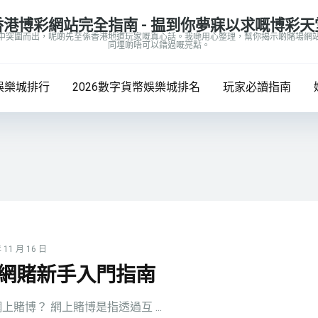
香港博彩網站完全指南 - 揾到你夢寐以求嘅博彩天
中突圍而出，呢啲先至係香港地道玩家嘅真心話。我哋用心整理，幫你揭示啲賭場網
同埋啲唔可以錯過嘅亮點。
娛樂城排行
2026數字貨幣娛樂城排名
玩家必讀指南
 11 月 16 日
網賭新手入門指南
上賭博？ 網上賭博是指透過互 ...