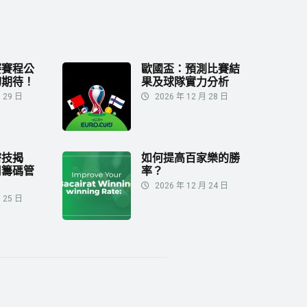
賽賽程公
歐國盃：預測比賽結
切期待！
果及球隊實力分析
 29 日
2026 年 12 月 28 日
密技揭
如何提高百家樂的勝
用籌碼管
率？
2026 年 12 月 24 日
 25 日