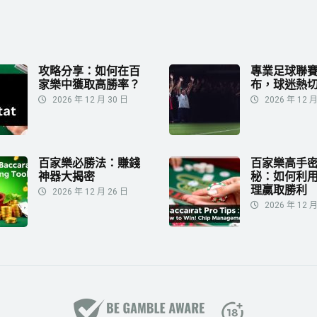
攻略分享：如何在百
專業足球聯
家樂中獲取高勝率？
布，球迷熱
2026 年 12 月 30 日
2026 年 12 月
百家樂必勝法：賺錢
百家樂高手
神器大揭密
秘：如何利
理贏取勝利
2026 年 12 月 26 日
2026 年 12 月