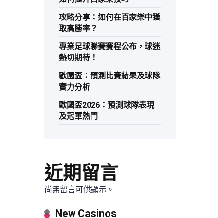
攻略分享：如何在百家樂中獲
取高勝率？
專業足球聯賽賽程公布，球迷
熱切期待！
歐國盃：預測比賽結果及球隊
實力分析
歐國盃2026：預測球隊表現
及冠軍熱門
近期留言
尚無留言可供顯示。
New Casinos