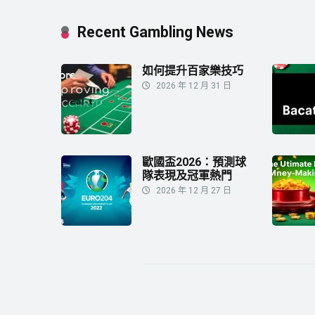
Recent Gambling News
如何提升百家樂技巧
2026 年 12 月 31 日
歐國盃2026：預測球
隊表現及冠軍熱門
2026 年 12 月 27 日