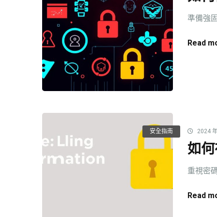
準備強固
Read mo
安全指南
2024 年
如何
重視密碼
Read mo