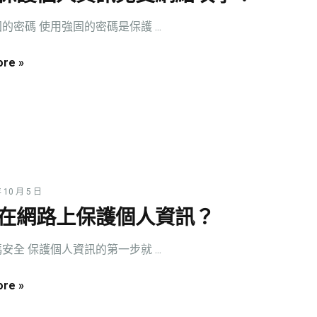
的密碼 使用強固的密碼是保護 ...
re »
 10 月 5 日
在網路上保護個人資訊？
安全 保護個人資訊的第一步就 ...
re »