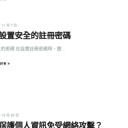
 11 月 7 日
設置安全的註冊密碼
的密碼 在設置註冊密碼時，選 ...
re »
 10 月 30 日
保護個人資訊免受網絡攻擊？