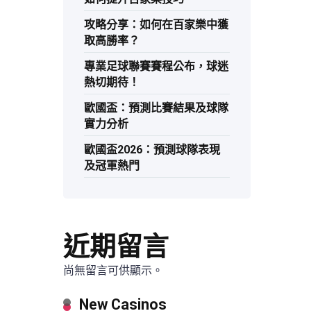
攻略分享：如何在百家樂中獲
取高勝率？
專業足球聯賽賽程公布，球迷
熱切期待！
歐國盃：預測比賽結果及球隊
實力分析
歐國盃2026：預測球隊表現
及冠軍熱門
近期留言
尚無留言可供顯示。
New Casinos