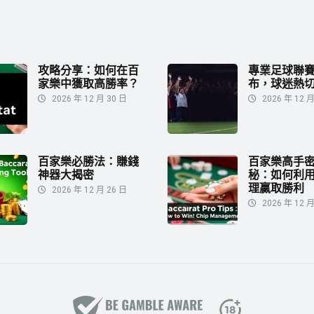
攻略分享：如何在百
專業足球聯
家樂中獲取高勝率？
布，球迷熱
2026 年 12 月 30 日
2026 年 12 月
百家樂必勝法：賺錢
百家樂高手
神器大揭密
秘：如何利
理贏取勝利
2026 年 12 月 26 日
2026 年 12 月