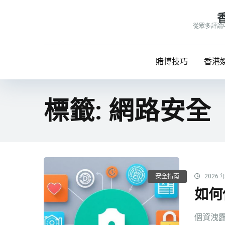
從眾多評論
賭博技巧
香港
標籤:
網路安全
安全指南
2026 年
如何
個資洩露