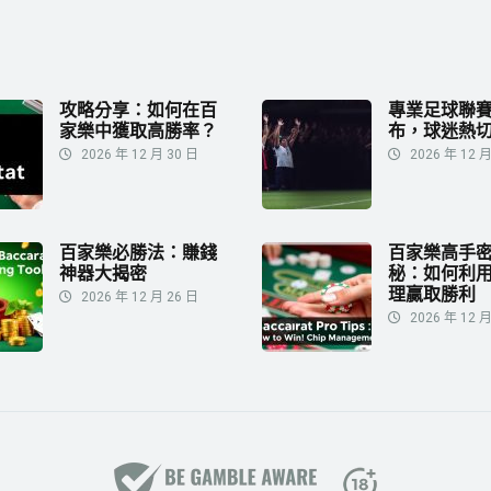
攻略分享：如何在百
專業足球聯
家樂中獲取高勝率？
布，球迷熱
2026 年 12 月 30 日
2026 年 12 月
百家樂必勝法：賺錢
百家樂高手
神器大揭密
秘：如何利
理贏取勝利
2026 年 12 月 26 日
2026 年 12 月