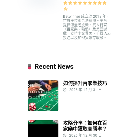
Betwinner 成立於 2018 年，
持有庫拉索合法執照。平台
提供海量老虎機、真人荷官
（百家樂、輪盤）及桌面遊
戲。支持中文界面、手機 App
投注以及加密貨幣存取款。
Recent News
如何提升百家樂技巧
2026 年 12 月 31 日
攻略分享：如何在百
家樂中獲取高勝率？
2026 年 12 月 30 日