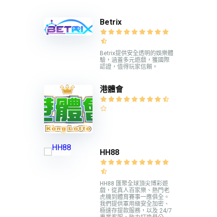
Betrix
Betrix提供安全透明的娛樂體
驗，涵蓋多元遊戲，獲國際
認證，值得玩家信賴。
港體會
HH88
HH88 匯聚全球頂尖博彩遊
戲，從真人百家樂、熱門老
虎機到體育賽事一應俱全。
我們提供軍用級安全加密、
極速存提款服務，以及 24/7