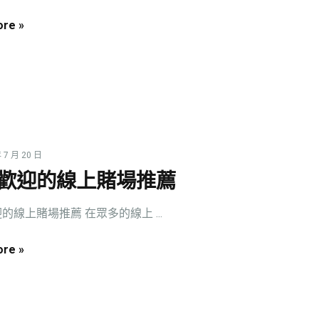
re »
 7 月 20 日
歡迎的線上賭場推薦
的線上賭場推薦 在眾多的線上 ...
re »