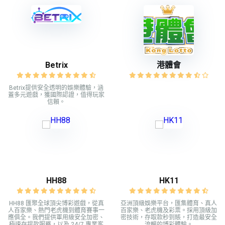
Betrix
港體會
Betrix提供安全透明的娛樂體驗，涵
蓋多元遊戲，獲國際認證，值得玩家
信賴。
HH88
HK11
HH88 匯聚全球頂尖博彩遊戲，從真
亞洲頂級娛樂平台，匯集體育、真人
人百家樂、熱門老虎機到體育賽事一
百家樂、老虎機及彩票。採用頂級加
應俱全。我們提供軍用級安全加密、
密技術，存取款秒到賬，打造最安全
極速存提款服務，以及 24/7 專業客
流暢的博彩體驗。