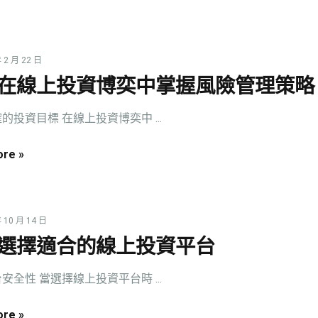
 2 月 22 日
在線上投資博奕中掌握風險管理策略
的投資目標 在線上投資博奕中 ...
re »
 10 月 14 日
選擇適合的線上投資平台
安全性 當選擇線上投資平台時 ...
re »