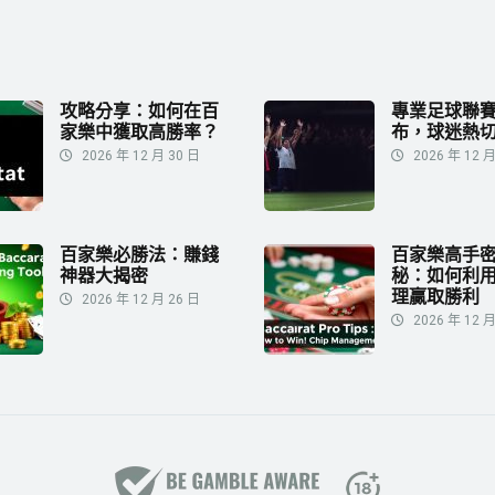
攻略分享：如何在百
專業足球聯
家樂中獲取高勝率？
布，球迷熱
2026 年 12 月 30 日
2026 年 12 月
百家樂必勝法：賺錢
百家樂高手
神器大揭密
秘：如何利
理贏取勝利
2026 年 12 月 26 日
2026 年 12 月