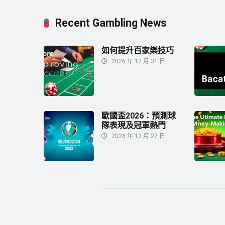
Recent Gambling News
如何提升百家樂技巧
2026 年 12 月 31 日
歐國盃2026：預測球
隊表現及冠軍熱門
2026 年 12 月 27 日