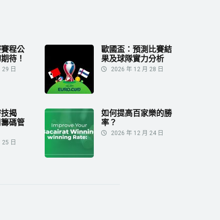
賽賽程公
歐國盃：預測比賽結
切期待！
果及球隊實力分析
 29 日
2026 年 12 月 28 日
密技揭
如何提高百家樂的勝
用籌碼管
率？
2026 年 12 月 24 日
 25 日