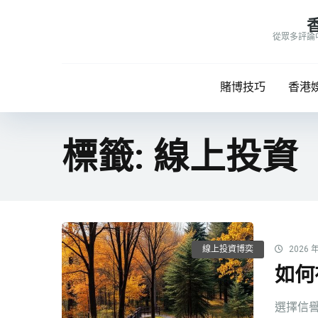
從眾多評論
賭博技巧
香港
標籤:
線上投資
線上投資博奕
2026 年
如何
選擇信譽