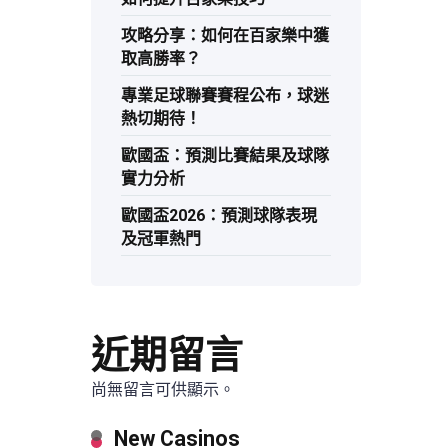
攻略分享：如何在百家樂中獲
取高勝率？
專業足球聯賽賽程公布，球迷
熱切期待！
歐國盃：預測比賽結果及球隊
實力分析
歐國盃2026：預測球隊表現
及冠軍熱門
近期留言
尚無留言可供顯示。
New Casinos