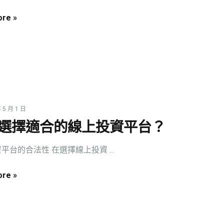
re »
 5 月 1 日
選擇適合的線上投資平台？
平台的合法性 在選擇線上投資 ...
re »