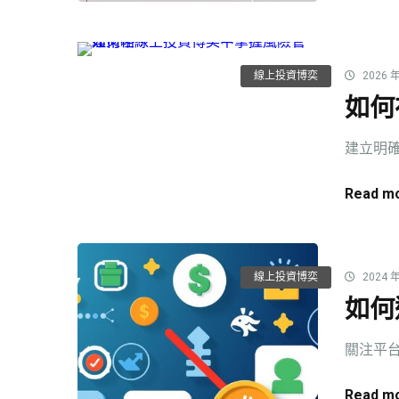
線上投資博奕
2026 年
如何
建立明確
Read mo
線上投資博奕
2024 年
如何
關注平台
Read mo