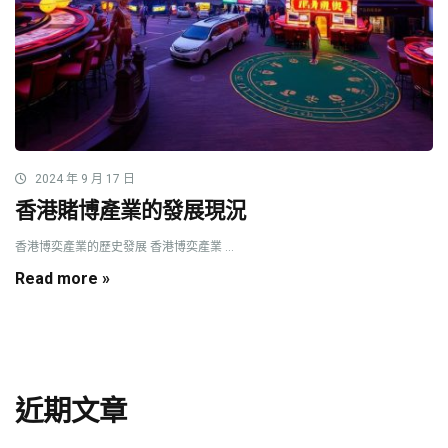
2024 年 9 月 17 日
香港賭博產業的發展現況
香港博奕產業的歷史發展 香港博奕產業 ...
Read more »
近期文章