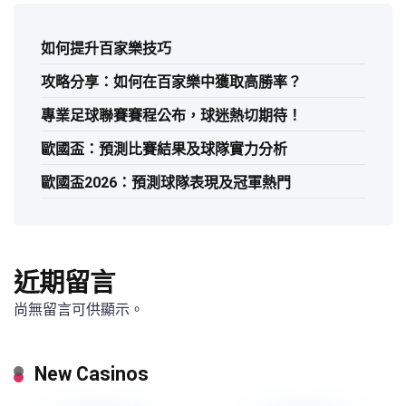
如何提升百家樂技巧
攻略分享：如何在百家樂中獲取高勝率？
專業足球聯賽賽程公布，球迷熱切期待！
歐國盃：預測比賽結果及球隊實力分析
歐國盃2026：預測球隊表現及冠軍熱門
近期留言
尚無留言可供顯示。
New Casinos