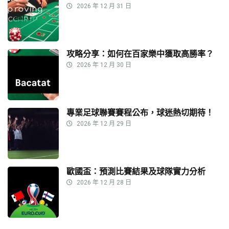
2026 年 12 月 31 日
攻略分享：如何在百家樂中獲取高勝率？
2026 年 12 月 30 日
專業足球聯賽賽程公布，球迷熱切期待！
2026 年 12 月 29 日
歐國盃：預測比賽結果及球隊實力分析
2026 年 12 月 28 日