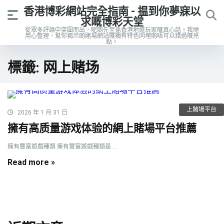
香港博彩網站完全指南 - 揾到你夢寐以
求嘅博彩天堂
從眾多評論中突圍而出，呢啲先至係香港地道玩家嘅真心話。我哋
用心整理，幫你揭示啲賭場網站嘅獨有特色同埋啲唔可以錯過嘅亮
點。
標籤:
网上赌场
上賭場平台
2026 年 1 月 31 日
擁有高质量游戏体验的網上賭場平台推薦
擁有豐富遊戲種類 擁有豐富遊戲種類是 ...
Read more »