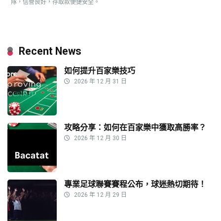
隊，信譽良好，存取款便捷安全。
Recent News
如何提升百家樂技巧
2026 年 12 月 31 日
攻略分享：如何在百家樂中獲取高勝率？
2026 年 12 月 30 日
專業足球聯賽賽程公布，球迷熱切期待！
2026 年 12 月 29 日