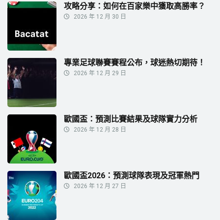
攻略分享：如何在百家樂中獲取高勝率？
2026 年 12 月 30 日
專業足球聯賽賽程公布，球迷熱切期待！
2026 年 12 月 29 日
歐國盃：預測比賽結果及球隊實力分析
2026 年 12 月 28 日
歐國盃2026：預測球隊表現及冠軍熱門
2026 年 12 月 27 日