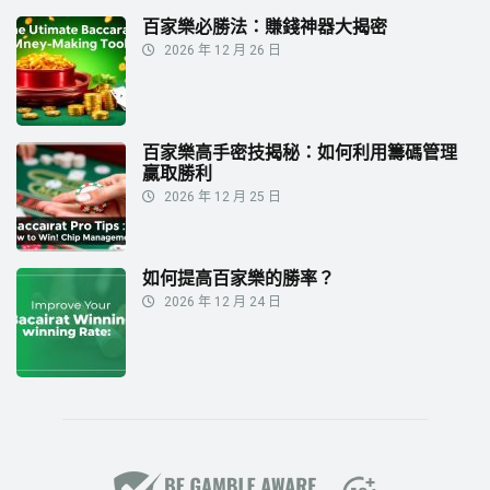
百家樂必勝法：賺錢神器大揭密
2026 年 12 月 26 日
百家樂高手密技揭秘：如何利用籌碼管理
贏取勝利
2026 年 12 月 25 日
如何提高百家樂的勝率？
2026 年 12 月 24 日