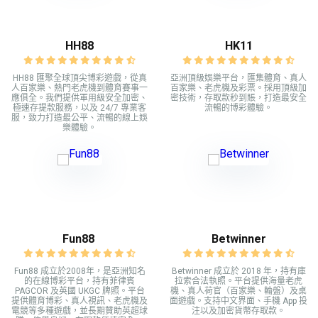
HH88
HK11
HH88 匯聚全球頂尖博彩遊戲，從真
亞洲頂級娛樂平台，匯集體育、真人
人百家樂、熱門老虎機到體育賽事一
百家樂、老虎機及彩票。採用頂級加
應俱全。我們提供軍用級安全加密、
密技術，存取款秒到賬，打造最安全
極速存提款服務，以及 24/7 專業客
流暢的博彩體驗。
服，致力打造最公平、流暢的線上娛
樂體驗。
Fun88
Betwinner
Fun88 成立於2008年，是亞洲知名
Betwinner 成立於 2018 年，持有庫
的在線博彩平台，持有菲律賓
拉索合法執照。平台提供海量老虎
PAGCOR 及英國 UKGC 牌照。平台
機、真人荷官（百家樂、輪盤）及桌
提供體育博彩、真人視訊、老虎機及
面遊戲。支持中文界面、手機 App 投
電競等多種遊戲，並長期贊助英超球
注以及加密貨幣存取款。