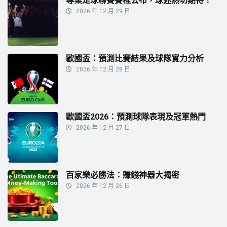
專業足球聯賽賽程公布，球迷熱切期待！
2026 年 12 月 29 日
歐國盃：預測比賽結果及球隊實力分析
2026 年 12 月 28 日
歐國盃2026：預測球隊表現及冠軍熱門
2026 年 12 月 27 日
百家樂必勝法：賺錢神器大揭密
2026 年 12 月 26 日