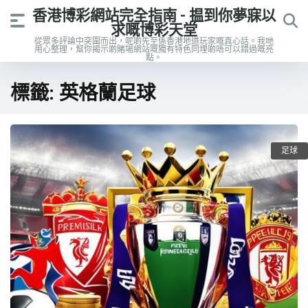
香港博彩網站完全指南 - 揾到你夢寐以
求嘅博彩天堂
從眾多評論中突圍而出，呢啲先至係香港地道玩家嘅真心話。我哋
用心整理，幫你揭示啲賭場網站嘅獨有特色同埋啲唔可以錯過嘅亮
點。
標籤:
英格蘭足球
足球