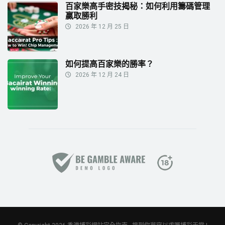
百家樂高手密技揭秘：如何利用籌碼管理
贏取勝利
2026 年 12 月 25 日
如何提高百家樂的勝率？
2026 年 12 月 24 日