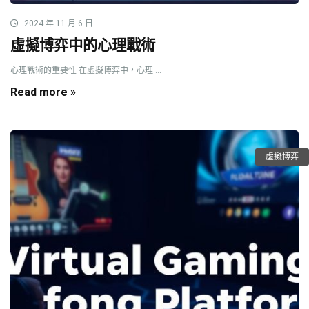
2024 年 11 月 6 日
虛擬博弈中的心理戰術
心理戰術的重要性 在虛擬博弈中，心理 ...
Read more »
虛擬博弈