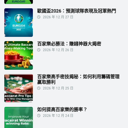
歐國盃2026：預測球隊表現及冠軍熱門
2026 年 12 月 27 日
百家樂必勝法：賺錢神器大揭密
2026 年 12 月 26 日
百家樂高手密技揭秘：如何利用籌碼管理
贏取勝利
2026 年 12 月 25 日
如何提高百家樂的勝率？
2026 年 12 月 24 日