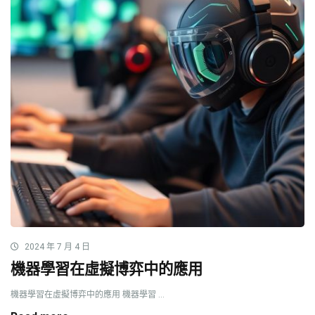
2024 年 7 月 4 日
機器學習在虛擬博弈中的應用
機器學習在虛擬博弈中的應用 機器學習 ...