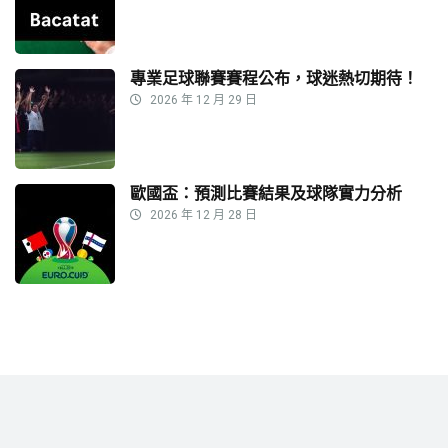
專業足球聯賽賽程公布，球迷熱切期待！
2026 年 12 月 29 日
歐國盃：預測比賽結果及球隊實力分析
2026 年 12 月 28 日