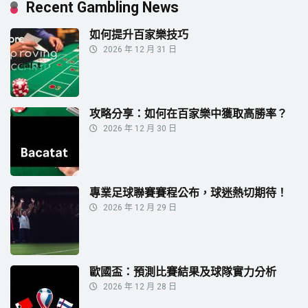
Recent Gambling News
如何提升百家樂技巧
2026 年 12 月 31 日
攻略分享：如何在百家樂中獲取高勝率？
2026 年 12 月 30 日
專業足球聯賽賽程公布，球迷熱切期待！
2026 年 12 月 29 日
歐國盃：預測比賽結果及球隊實力分析
2026 年 12 月 28 日