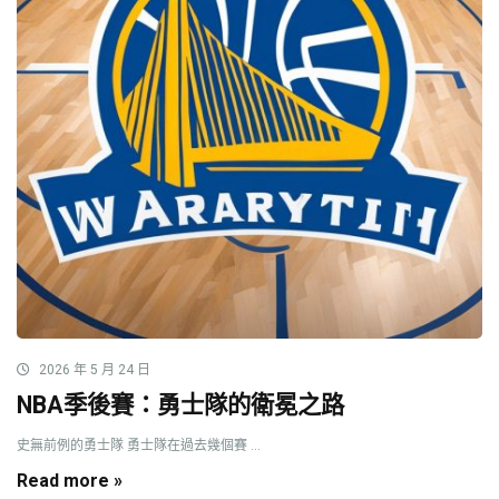
2026 年 5 月 24 日
NBA季後賽：勇士隊的衛冕之路
史無前例的勇士隊 勇士隊在過去幾個賽 ...
Read more »