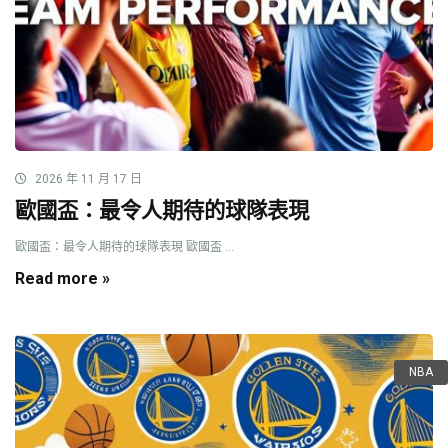
2026 年 11 月 17 日
歐國盃：最令人期待的球隊表現
歐國盃：最令人期待的球隊表現 歐國盃 ...
Read more »
NBA