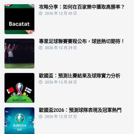
攻略分享：如何在百家樂中獲取高勝率？
2026 年 12 月 30 日
專業足球聯賽賽程公布，球迷熱切期待！
2026 年 12 月 29 日
歐國盃：預測比賽結果及球隊實力分析
2026 年 12 月 28 日
歐國盃2026：預測球隊表現及冠軍熱門
2026 年 12 月 27 日