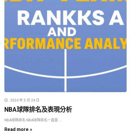
2024 年 5 月 24 日
NBA球隊排名及表現分析
NBA球隊排名 NBA球隊排名一直是 ...
Read more »