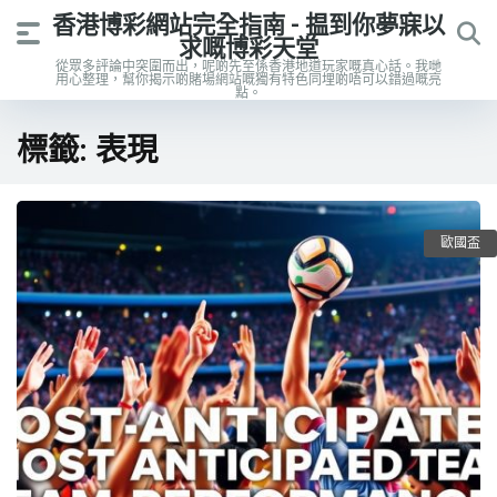
香港博彩網站完全指南 - 揾到你夢寐以
求嘅博彩天堂
從眾多評論中突圍而出，呢啲先至係香港地道玩家嘅真心話。我哋
用心整理，幫你揭示啲賭場網站嘅獨有特色同埋啲唔可以錯過嘅亮
點。
標籤:
表現
歐國盃