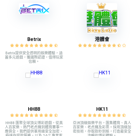
Betrix
港體會
Betrix提供安全透明的娛樂體驗，涵
蓋多元遊戲，獲國際認證，值得玩家
信賴。
HH88
HK11
HH88 匯聚全球頂尖博彩遊戲，從真
亞洲頂級娛樂平台，匯集體育、真人
人百家樂、熱門老虎機到體育賽事一
百家樂、老虎機及彩票。採用頂級加
應俱全。我們提供軍用級安全加密、
密技術，存取款秒到賬，打造最安全
極速存提款服務，以及 24/7 專業客
流暢的博彩體驗。