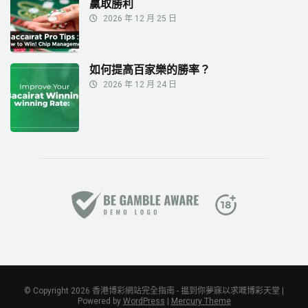
贏取勝利
2026 年 12 月 25 日
如何提高百家樂的勝率？
2026 年 12 月 24 日
© Copyright 2026 香港博彩網站完全指南 - 揾到你夢寐以求嘅博彩天堂 |
Powered by
WordPress
|
Mercury Theme