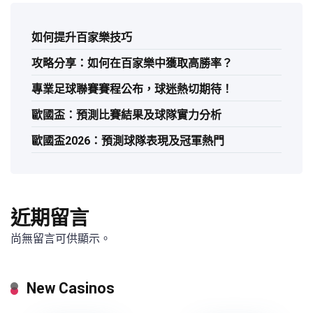
如何提升百家樂技巧
攻略分享：如何在百家樂中獲取高勝率？
專業足球聯賽賽程公布，球迷熱切期待！
歐國盃：預測比賽結果及球隊實力分析
歐國盃2026：預測球隊表現及冠軍熱門
近期留言
尚無留言可供顯示。
New Casinos