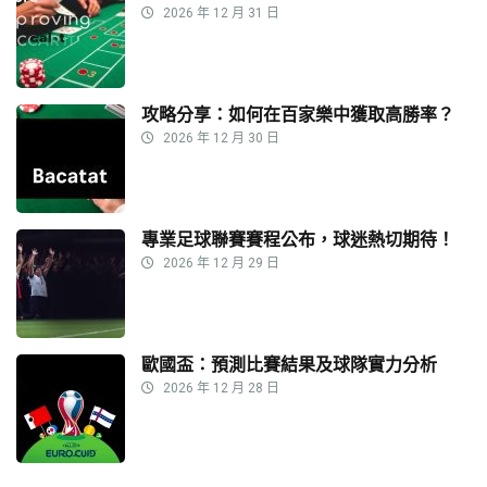
2026 年 12 月 31 日
攻略分享：如何在百家樂中獲取高勝率？
2026 年 12 月 30 日
專業足球聯賽賽程公布，球迷熱切期待！
2026 年 12 月 29 日
歐國盃：預測比賽結果及球隊實力分析
2026 年 12 月 28 日