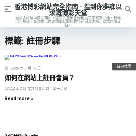
香港博彩網站完全指南 - 揾到你夢寐以
求嘅博彩天堂
從眾多評論中突圍而出，呢啲先至係香港地道玩家嘅真心話。我哋
用心整理，幫你揭示啲賭場網站嘅獨有特色同埋啲唔可以錯過嘅亮
點。
標籤:
註冊步驟
註冊教學
2026 年 3 月 18 日
如何在網站上註冊會員？
填寫基本資料 在註冊會員時，第一步通 ...
Read more »