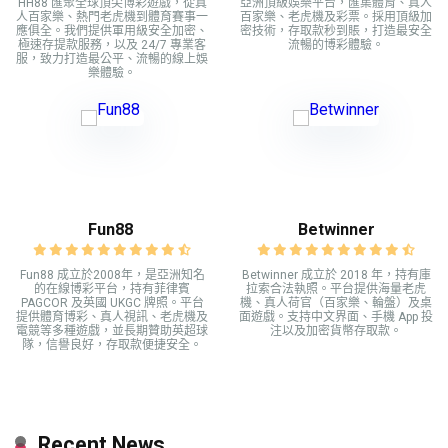
HH88 匯聚全球頂尖博彩遊戲，從真
亞洲頂級娛樂平台，匯集體育、真人
人百家樂、熱門老虎機到體育賽事一
百家樂、老虎機及彩票。採用頂級加
應俱全。我們提供軍用級安全加密、
密技術，存取款秒到賬，打造最安全
極速存提款服務，以及 24/7 專業客
流暢的博彩體驗。
服，致力打造最公平、流暢的線上娛
樂體驗。
Fun88
Betwinner
Fun88 成立於2008年，是亞洲知名
Betwinner 成立於 2018 年，持有庫
的在線博彩平台，持有菲律賓
拉索合法執照。平台提供海量老虎
PAGCOR 及英國 UKGC 牌照。平台
機、真人荷官（百家樂、輪盤）及桌
提供體育博彩、真人視訊、老虎機及
面遊戲。支持中文界面、手機 App 投
電競等多種遊戲，並長期贊助英超球
注以及加密貨幣存取款。
隊，信譽良好，存取款便捷安全。
Recent News