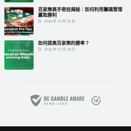
百家樂高手密技揭秘：如何利用籌碼管理
贏取勝利
2026 年 12 月 25 日
如何提高百家樂的勝率？
2026 年 12 月 24 日