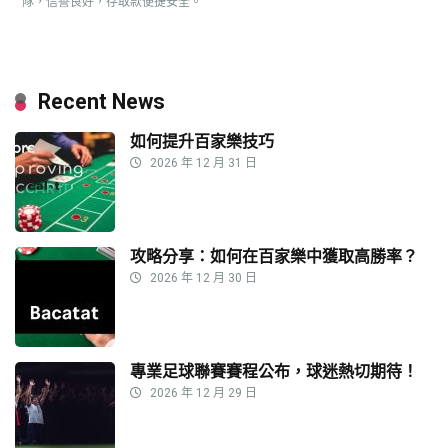
隊，信譽良好，存取款便捷安全。
Recent News
如何提升百家樂技巧
2026 年 12 月 31 日
攻略分享：如何在百家樂中獲取高勝率？
2026 年 12 月 30 日
專業足球聯賽賽程公布，球迷熱切期待！
2026 年 12 月 29 日