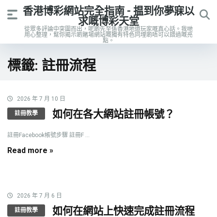
香港博彩網站完全指南 - 揾到你夢寐以
求嘅博彩天堂
從眾多評論中突圍而出，呢啲先至係香港地道玩家嘅真心話。我哋
用心整理，幫你揭示啲賭場網站嘅獨有特色同埋啲唔可以錯過嘅亮
點。
標籤:
註冊流程
2026 年 7 月 10 日
如何在各大網站註冊帳號？
註冊教學
註冊Facebook帳號步驟 註冊F ...
Read more »
2026 年 7 月 6 日
如何在網站上快速完成註冊流程
註冊教學